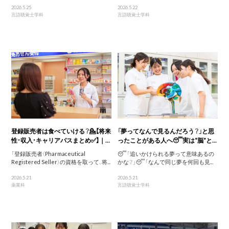
2026.5.25
2026.5.22
言語聴覚士学科
言語聴覚士学科
登録販売者は食べていける？💁【将来
「夢ってなんで見るんだろう？」と思
性・収入・キャリアパスまとめ✅】｜...
ったことがある人へ😴実は“脳”と...
「登録販売者（Pharmaceutical
😴「追いかけられる夢って意味あるの
Registered Seller）の資格を取って、将...
かな？」😴「なんで同じ夢を何回も見...
2026.5.21
2026.5.21
薬業科
言語聴覚士学科