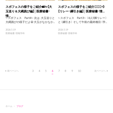
スポフェスの様子をご紹介📸✨【大
スポフェスの様子をご紹介🏃‍♀️🏃‍♂️💨
玉送り＆大縄跳び編】│医療秘書・
【リレー・綱引き編】│医療秘書・情...
情...
✨スポフェス Part4✨ 次は、大玉送りと
✨スポフェス Part3✨ 《4人5脚リレー》
大縄跳びの様子だよ🤩 大玉がなかなか...
と《綱引き》 そして午前の最終種目《学...
2026.5.19
2026.5.19
医療秘書・情報学科
医療秘書・情報学科
前ページへ
3
4
5
6
7
8
9
10
次ページへ
ホーム
ブログ