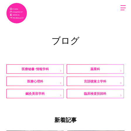
ブログ
医療秘書・情報学科
薬業科
医療心理科
言語聴覚士学科
鍼灸美容学科
臨床検査技師科
新着記事