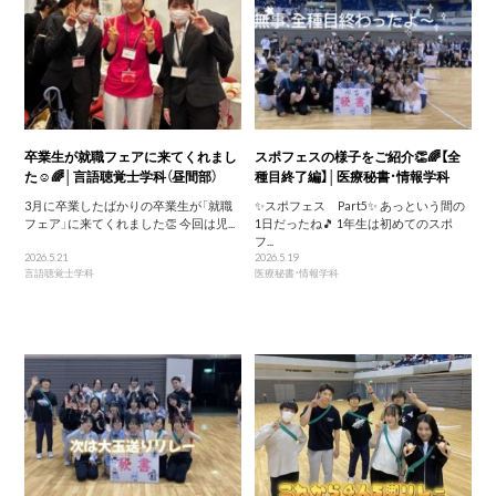
卒業生が就職フェアに来てくれまし
スポフェスの様子をご紹介👏🌈【全
た☺️🌈│言語聴覚士学科（昼間部）
種目終了編】│医療秘書・情報学科
3月に卒業したばかりの卒業生が「就職
✨スポフェス Part5✨ あっという間の
フェア」に来てくれました👏 今回は児...
1日だったね🎵 1年生は初めてのスポ
フ...
2026.5.21
2026.5.19
言語聴覚士学科
医療秘書・情報学科