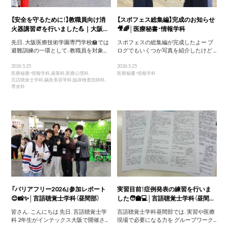
【安全を守るために！】教職員向け消
【スポフェス総集編】完成のお知らせ
火器講習🧯を行いました💪｜大阪...
🎥🌈│医療秘書・情報学科
先日、大阪医療技術学園専門学校🏫では
スポフェスの総集編が完成したよー ブ
避難訓練の一環として、教職員を対象...
ログでもいくつか写真を紹介したけど ...
2026.5.25
2026.5.25
医療秘書・情報学科
,
薬業科
,
医療心理科
,
医療秘書・情報学科
言語聴覚士学科
,
鍼灸美容学科
,
臨床検査技師科
,
専攻科
『バリアフリー2026』参加レポート
実習目前！症例発表の練習を行いま
😊📸✨│言語聴覚士学科（昼間部）
した🧑‍🏫💻│言語聴覚士学科（昼間...
皆さん、こんにちは 先日、言語聴覚士学
言語聴覚士学科昼間部では、実習や医療
科 2年生がインテックス大阪で開催さ...
現場で必要になる力を グループワーク...