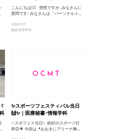
シ
こんにちは🙆‍♀️ 突然ですが、みなさんに
.
質問です！ みなさんは、「パーソナルト...
2026.5.15
鍼灸美容学科
バ
✨スポーツフェスティバル当日
学科
🙌✨｜医療秘書・情報学科
日
✨スポフェス当日✨ 絶好のスポーツ日
.
和😊🌟 今回は📍おおきにアリーナ舞...