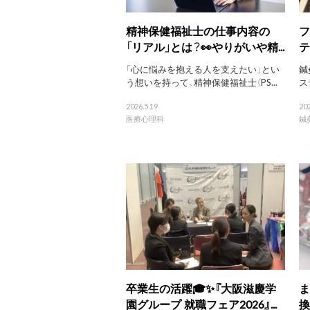
精神保健福祉士の仕事内容の
フ
「リアル」とは？👀やりがいや精...
テ
「心に悩みを抱える人を支えたい」とい
鍼
う想いを持って、精神保健福祉士（PS...
ス
2026.5.19
202
医療心理科
鍼
卒業生の活躍🎓✨『大阪滋慶学
ま
園グループ 就職フェア2026』...
換