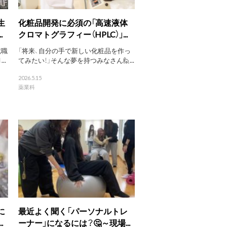
生
化粧品開発に必須の「高速液体
.
クロマトグラフィー（HPLC）」...
就職
「将来、自分の手で新しい化粧品を作っ
..
てみたい！」そんな夢を持つみなさん🙋...
2026.5.15
薬業科
に
最近よく聞く「パーソナルトレ
.
ーナー」になるには？🤔～現場...