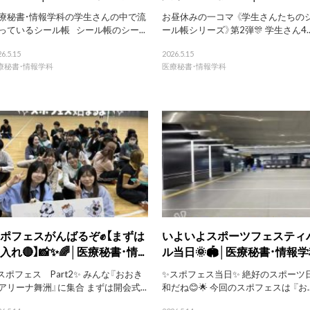
療秘書・情報学科の学生さんの中で流
お昼休みの一コマ 《学生さんたちの
っているシール帳 シール帳のシー...
ール帳シリーズ》第2弾🎊 学生さん4..
6.5.15
2026.5.15
療秘書・情報学科
医療秘書・情報学科
ポフェスがんばるぞ✊【まずは
いよいよスポーツフェスティ
入れ🔴】📸✨🌈│医療秘書・情...
ル当日🌞🏟️│医療秘書・情報
スポフェス Part2✨ みんな『おおき
✨スポフェス当日✨ 絶好のスポーツ
アリーナ舞洲』に集合 まずは開会式...
和だね😊🌟 今回のスポフェスは 『お..