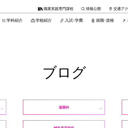
職業実践専門課程
情報公開
交通ア
学科紹介
学校紹介
入試・学費
就職・資格
ブログ
薬業科
鍼灸美容学科