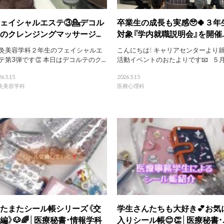
ェイシャルエステ③💁デコル
卒業生の成長も実感🥹🍀３年
のクレンジングマッサージ...
対象『学内就職説明会』を開催..
灸美容学科２年生のフェイシャルエ
こんにちは！ キャリアセンターより
テ第3弾です👏 本日はデコルテのク...
活動イベントのおたよりです📧 ５月.
6.5.15
2026.5.15
灸美容学科
医療心理科
たまたシール帳シリーズ《交
学生さんたちも大好き💕お気
編》🐶🌈│医療秘書・情報学科
入りシール帳😊👏│医療秘書・..