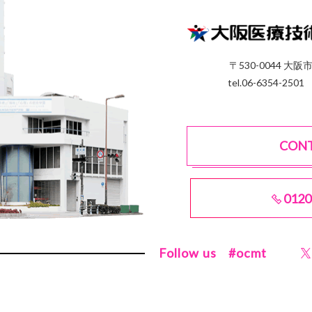
〒530-0044 大阪
tel.06-6354-2501
CON
0120
Follow us
#ocmt