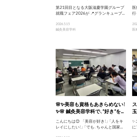
第21回目となる大阪滋慶学園グループ
医
就職フェア2026が 📍グランキューブ...
行
2026.5.15
202
鍼灸美容学科
医
🌸✨美容も資格もあきらめない！
ス
✨🌸 鍼灸美容学科で、“好き”を...
玉
こんにちは😊 「美容が好き！」 「人をキ
✨
レイにしたい！」 「でも、ちゃんと国家...
に