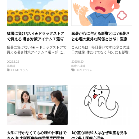
猛暑に負けない！🔥ドラッグストア
猛暑が心に与える影響とは？☀️暑さ
で買える 暑さ対策アイテム７選🛒...
と心理の意外な関係とは🫧｜医療...
猛暑に負けない！☀️ ～ドラッグストアで
こんにちは！ 毎日暑いですね🥵 この連
買える暑さ対策アイテム７選～🛒 こ...
日の猛暑、体だけでなく 「心」にも影響...
2025.8.22
2025.8.20
薬業科
医療心理科
OCMTコラム
OCMTコラム
大学に行かなくても心理の仕事はで
【心霊心理学】人はなぜ幽霊を見る
きる！🙋大阪医療技術学園専門学校...
の？👻｜医療心理科