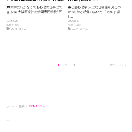
🎓大学に行かなくても心理の仕事はで
👻心霊心理学：人はなぜ幽霊を見るの
きる！🙋 大阪医療技術学園専門学校「医...
か？科学と感覚のあいだ 「それは、蒸
し...
2025.8.20
2025.8.18
医療心理科
医療心理科
OCMTコラム
OCMTコラム
1
2
3
次ページへ
ホーム
投稿
OCMTコラム