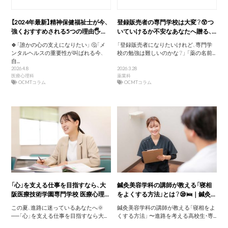
【2024年最新】精神保健福祉士が今、
登録販売者の専門学校は大変？😲つ
強くおすすめされる5つの理由🖐️...
いていけるか不安なあなたへ贈る、...
🍀「誰かの心の支えになりたい」 🤔「メ
「登録販売者になりたいけれど、専門学
ンタルヘルスの重要性が叫ばれる今、
校の勉強は難しいのかな？」 「薬の名前...
自...
2026.4.8
2026.3.28
医療心理科
薬業科
OCMTコラム
OCMTコラム
「心」を支える仕事を目指すなら、大
鍼灸美容学科の講師が教える「寝相
阪医療技術学園専門学校 医療心理...
をよくする方法」とは？😪🛌｜鍼灸...
この夏、進路に迷っているあなたへ🌞
鍼灸美容学科の講師が教える「寝相をよ
──「心」を支える仕事を目指すなら大...
くする方法」 〜進路を考える高校生・専...