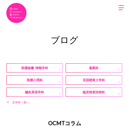
ブログ
医療秘書・情報学科
薬業科
医療心理科
言語聴覚士学科
鍼灸美容学科
臨床検査技師科
全学科一覧へ
OCMTコラム