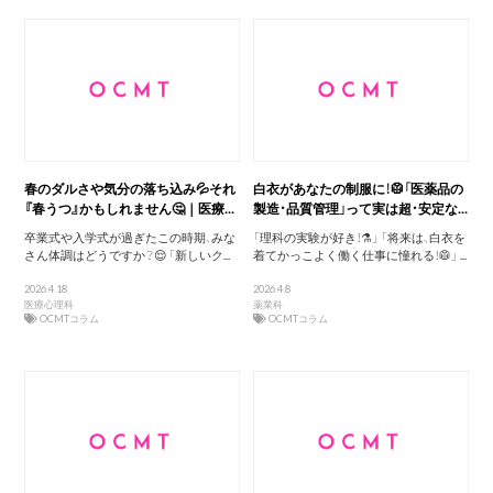
春のダルさや気分の落ち込み💦それ
白衣があなたの制服に！🥼「医薬品の
『春うつ』かもしれません🤔｜医療...
製造・品質管理」って実は超・安定な...
卒業式や入学式が過ぎたこの時期、みな
「理科の実験が好き！⚗️」 「将来は、白衣を
さん体調はどうですか？😌 「新しいク...
着てかっこよく働く仕事に憧れる！🥼」 ...
2026.4.18
2026.4.8
医療心理科
薬業科
OCMTコラム
OCMTコラム