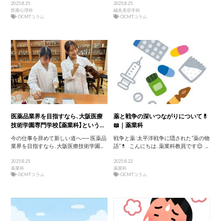
2025.8.25
2025.8.25
医療心理科
鍼灸美容学科
OCMTコラム
OCMTコラム
医薬品業界を目指すなら、大阪医療
薬と戦争の深いつながりについて💊
技術学園専門学校【薬業科】という...
📖｜薬業科
今の仕事を辞めて新しい道へ── 医薬品
戦争と薬：太平洋戦争に隠された“薬の物
業界を目指すなら、大阪医療技術学園...
語”💊 こんにちは、薬業科教員です😌 ...
2025.8.25
2025.8.22
薬業科
薬業科
OCMTコラム
OCMTコラム