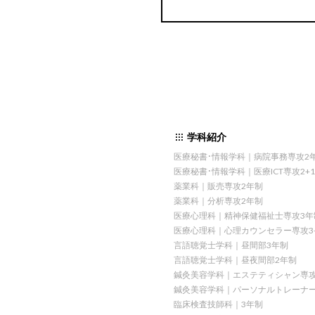
学科紹介
医療秘書・情報学科｜病院事務専攻2
医療秘書・情報学科｜医療ICT専攻2+
薬業科｜販売専攻2年制
薬業科｜分析専攻2年制
医療心理科｜精神保健福祉士専攻3年
医療心理科｜心理カウンセラー専攻3
言語聴覚士学科｜昼間部3年制
言語聴覚士学科｜昼夜間部2年制
鍼灸美容学科｜エステティシャン専攻
鍼灸美容学科｜パーソナルトレーナー
臨床検査技師科｜3年制