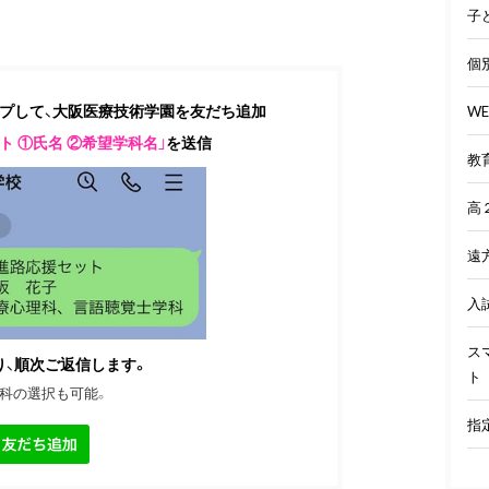
子
個
ップして、大阪医療技術学園を友だち追加
W
ト ①氏名 ②希望学科名」
を送信
教
高
遠
入
ス
り、順次ご返信します。
ト
科の選択も可能。
指