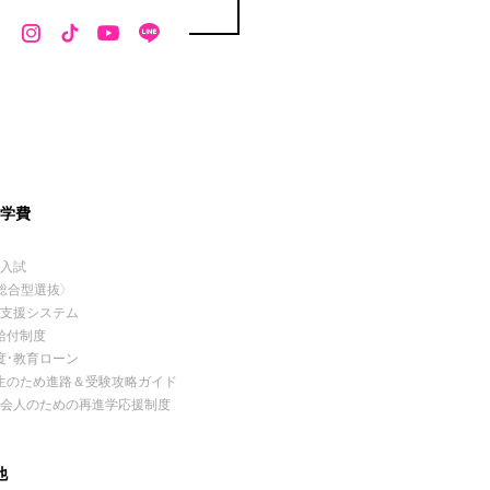
・学費
薦入試
総合型選抜〉
費支援システム
給付制度
度・教育ローン
生のため進路＆受験攻略ガイド
社会人のための再進学応援制度
他