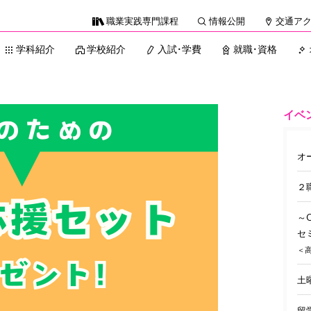
職業実践専門課程
情報公開
交通ア
学科紹介
学校紹介
入試・学費
就職・資格
イベ
オ
２
～
セ
＜高
土
留