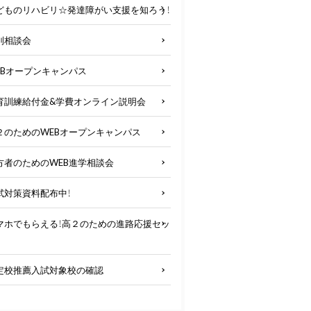
どものリハビリ☆発達障がい支援を知ろう！
別相談会
EBオープンキャンパス
育訓練給付金&学費オンライン説明会
２のためのWEBオープンキャンパス
方者のためのWEB進学相談会
試対策資料配布中！
マホでもらえる！高２のための進路応援セッ
定校推薦入試対象校の確認