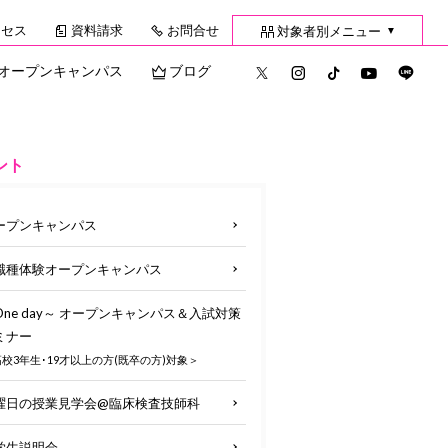
クセス
資料請求
お問合せ
対象者別メニュー
▼
オープンキャンパス
ブログ
ント
ープンキャンパス
職種体験オープンキャンパス
One day～ オープンキャンパス＆入試対策
ミナー
校3年生･19才以上の方(既卒の方)対象＞
曜日の授業見学会@臨床検査技師科
学生説明会