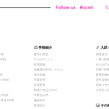
Follow us
#ocmt
学校紹介
入試
年制
建学の理念
募集要項
1年制
3つのポリシー
一般・推
特別講義
AO入試〈
滋慶選択科目システム
学費・学
制
海外研修
教育訓練
+1年制
卒業研究
奨学金制
生涯教育
高校２年
動画で知るOCMT
大学生・
3年制
卒業生の声
専攻3年制
施設紹介
その
教員紹介