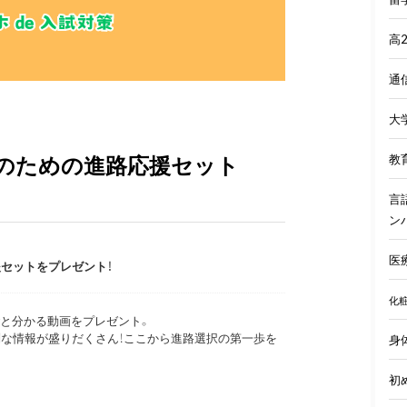
高
通
大
のための進路応援セット
教
言
ン
医
セットをプレゼント！
化
ごと分かる動画をプレゼント。
別な情報が盛りだくさん！ここから進路選択の第一歩を
身
初