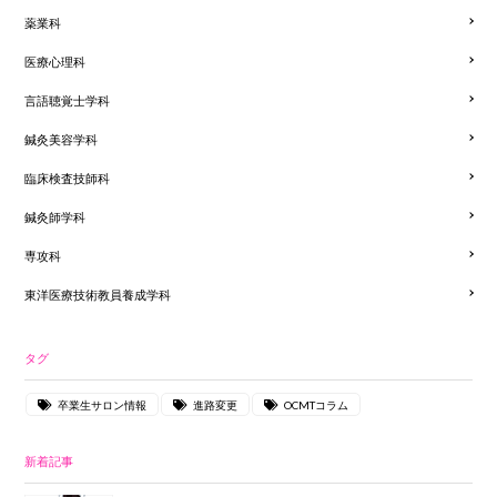
薬業科
医療心理科
言語聴覚士学科
鍼灸美容学科
臨床検査技師科
鍼灸師学科
専攻科
東洋医療技術教員養成学科
タグ
卒業生サロン情報
進路変更
OCMTコラム
新着記事