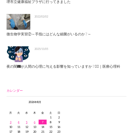
堺市立健康福祉プラザに行ってきました
2022/02/02
微生物学実習②～手指にはどんな細菌がいるのか？～
2025/11/05
夜の闇🌃が人間の心理に与える影響を知っていますか？😶‍🌫️｜医療心理科
カレンダー
2026年8月
月
火
水
木
金
土
日
1
2
3
4
5
6
7
8
9
10
11
12
13
14
15
16
17
18
19
20
21
22
23