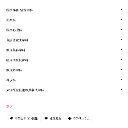
医療秘書・情報学科
薬業科
医療心理科
言語聴覚士学科
鍼灸美容学科
臨床検査技師科
鍼灸師学科
専攻科
東洋医療技術教員養成学科
タグ
卒業生サロン情報
進路変更
OCMTコラム