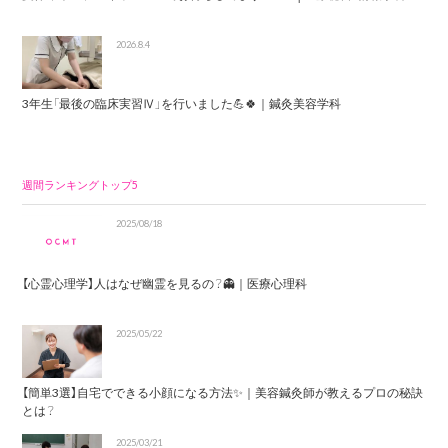
2026.8.4
3年生「最後の臨床実習Ⅳ」を行いました💪🍀｜鍼灸美容学科
週間ランキングトップ5
2025/08/18
【心霊心理学】人はなぜ幽霊を見るの？👻｜医療心理科
2025/05/22
【簡単3選】自宅でできる小顔になる方法✨｜美容鍼灸師が教えるプロの秘訣
とは？
2025/03/21