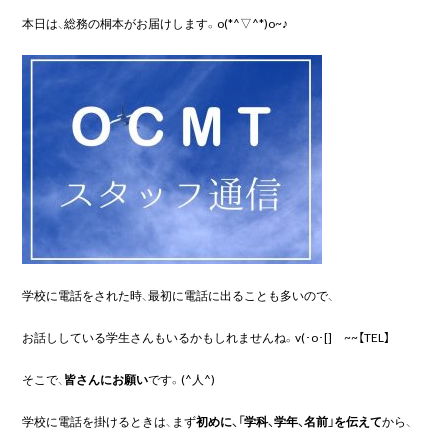
本日は、総務の桐本がお届けします。o(*^▽^*)o~♪

学校に電話をされた時、最初に電話に出ることも多いので、

お話ししている学生さんもいるかもしれませんね。v(･o･[]ゝ~~【TEL】

そこで、
皆さんにお願い
です。(^人^)

学校に電話を掛けるときは、まず
初めに、「学科、学年、名前」を伝えて
から、
