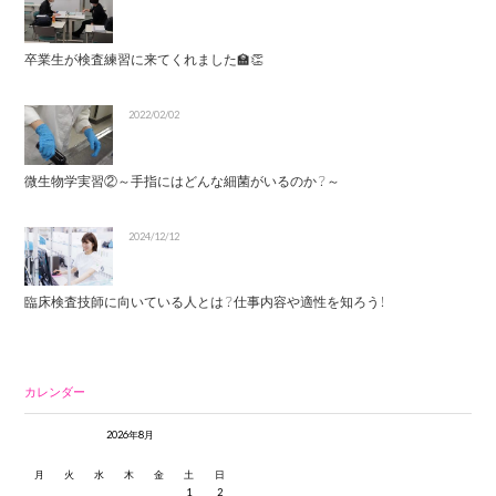
卒業生が検査練習に来てくれました🏫👏
2022/02/02
微生物学実習②～手指にはどんな細菌がいるのか？～
2024/12/12
臨床検査技師に向いている人とは？仕事内容や適性を知ろう！
カレンダー
2026年8月
月
火
水
木
金
土
日
1
2