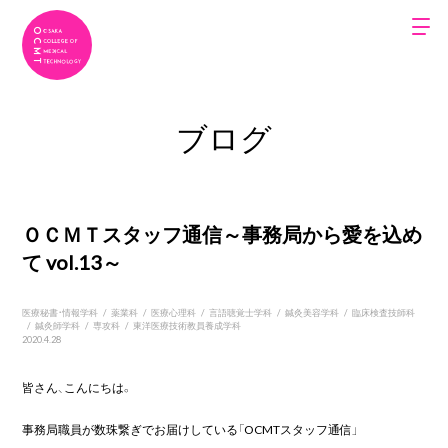
ブログ
ＯＣＭＴスタッフ通信～事務局から愛を込め
て vol.13～
医療秘書・情報学科
/
薬業科
/
医療心理科
/
言語聴覚士学科
/
鍼灸美容学科
/
臨床検査技師科
/
鍼灸師学科
/
専攻科
/
東洋医療技術教員養成学科
2020.4.28
皆さん、こんにちは。

事務局職員が数珠繋ぎでお届けしている「OCMTスタッフ通信」
