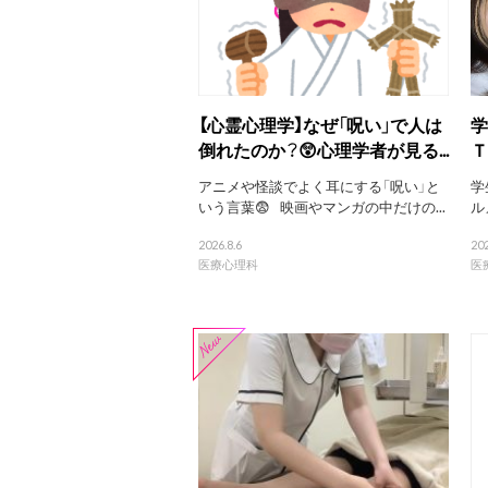
【心霊心理学】なぜ「呪い」で人は
学
倒れたのか？😲心理学者が見る...
Ｔ
アニメや怪談でよく耳にする「呪い」と
学
いう言葉😨 映画やマンガの中だけの...
ル
2026.8.6
202
医療心理科
医