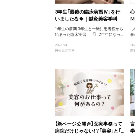
3年生「最後の臨床実習Ⅳ」を行
心
いました💪🍀｜鍼灸美容学科
M
1年生の前期 3年生と一緒に患者役から
「
始まった臨床実習Ⅰ 👇 2年生になっ...
事
2026.8.4
202
鍼灸美容学科
医
【新ページ公開🎉】医療事務って
言
病院だけじゃない！？「美容」と「...
学