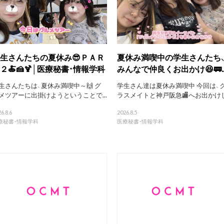
生さんたちの夏休み😎ＰＡＲ
夏休み満喫中の学生さんたち
２🍝🍰🍹│医療秘書・情報学科
みんなで仲良くお出かけ😆🚃..
生さんたちは、夏休み満喫中～🙌 グ
学生さん達は夏休み満喫中 今回は、
メツアーに出掛けようということで...
ラスメイトと神戸阪急🏬へお出かけし.
6.8.6
2026.8.5
療秘書・情報学科
医療秘書・情報学科