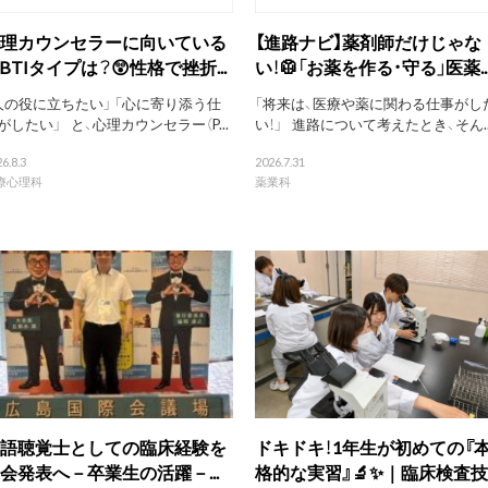
理カウンセラーに向いている
【進路ナビ】薬剤師だけじゃな
BTIタイプは？😲性格で挫折...
い！🥼「お薬を作る・守る」医薬..
人の役に立ちたい」 「心に寄り添う仕
「将来は、医療や薬に関わる仕事がし
がしたい」 と、心理カウンセラー（P...
い！」 進路について考えたとき、そん..
6.8.3
2026.7.31
療心理科
薬業科
語聴覚士としての臨床経験を
ドキドキ！1年生が初めての『
会発表へ－卒業生の活躍－...
格的な実習』🔬✨｜臨床検査技..