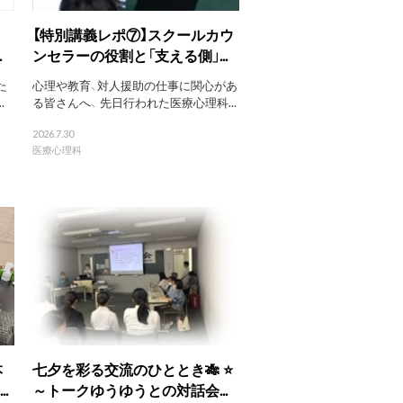
【特別講義レポ⑦】スクールカウ
.
ンセラーの役割と「支える側」...
た
心理や教育、対人援助の仕事に関心があ
.
る皆さんへ、 先日行われた医療心理科...
2026.7.30
医療心理科
本
七夕を彩る交流のひととき🎋 ⭐
.
～トークゆうゆうとの対話会...