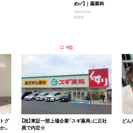
め✅】｜薬業科
2026/05/21
薬業科
位
トグ
【祝】東証一部上場企業「スギ薬局」に正社
どん
...
員で内定☆