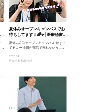
、
夏休みオープンキャンパスでお
.
待ちしてます☺️🌈✨│医療秘書...
ク
夏休みOC（オープンキャンパス）始まっ
..
てるよ〜 土日が部活で来れない方に...
2026.8.4
医療秘書・情報学科