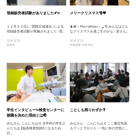
登録販売者試験がありました✐✨
メリークリスマス🎅💖
１２月２２日に「関西広域連合」による
🎄🎁～MerryXmas～🛷🎅 みんなはどん
登録販売者試験が実施されました 〈登...
なクリスマスを過ごすのかな？ 皆さん...
2024.12.26
2024.12.25
薬業科
医療秘書・情報学科
学生インタビュー✨検査センターに
ことしも残りわずか❣
就職を決めた理由とは🌏
みなさん、こんにちは☺ 当学科の学生さ
みなさん こんにちは☺ ここ最近気温
んたちは 【臨床検査技師】になるため
もグッと下がり⛄、 一気に冬の空気に...
日...