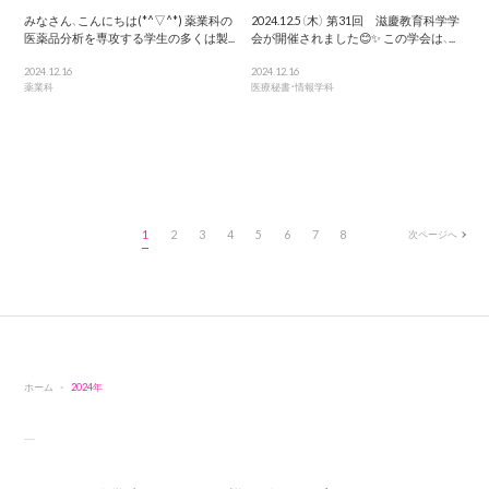
みなさん、こんにちは(*^▽^*) 薬業科の
2024.12.5（木） 第31回 滋慶教育科学学
医薬品分析を専攻する学生の多くは製...
会が開催されました😊✨ この学会は、...
2024.12.16
2024.12.16
薬業科
医療秘書・情報学科
1
2
3
4
5
6
7
8
次ページへ
ホーム
2024年