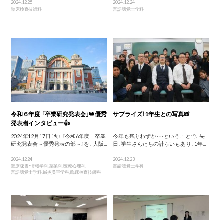
2024.12.25
2024.12.24
臨床検査技師科
言語聴覚士学科
令和６年度 「卒業研究発表会」👑優秀
サプライズ！1年生との写真📸
発表者インタビュー👍
2024年12月17日（火） 『令和6年度 卒業
今年も残りわずか・・・ということで、 先
研究発表会～優秀発表の部～』を、 大阪...
日、学生さんたちの計らいもあり、 1年...
2024.12.24
2024.12.23
医療秘書・情報学科
,
薬業科
,
医療心理科
,
言語聴覚士学科
言語聴覚士学科
,
鍼灸美容学科
,
臨床検査技師科