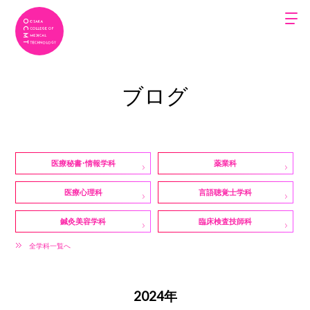
ブログ
医療秘書・情報学科
薬業科
医療心理科
言語聴覚士学科
鍼灸美容学科
臨床検査技師科
全学科一覧へ
2024年