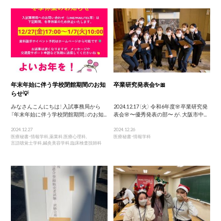
年末年始に伴う学校閉館期間のお知
卒業研究発表会✨🎀
らせ💡
みなさんこんにちは！ 入試事務局から
2024.12.17（火） 令和6年度🌸卒業研究発
『年末年始に伴う学校閉館期間』のお知...
表会🌸〜優秀発表の部〜 が、大阪市中...
2024.12.27
2024.12.26
医療秘書・情報学科
,
薬業科
,
医療心理科
,
医療秘書・情報学科
言語聴覚士学科
,
鍼灸美容学科
,
臨床検査技師科