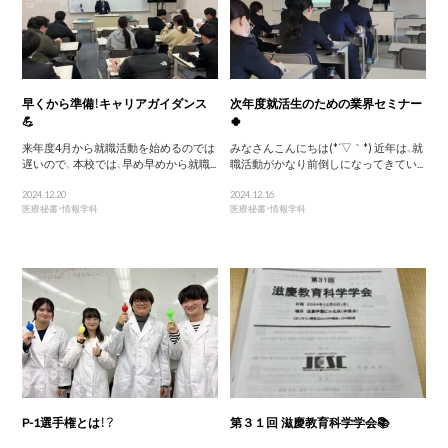
早くから準備！キャリアガイダンス
次年度就活生のための業界セミナー
💪
🍀
来年度4月から就職活動を始めるのでは
みなさんこんにちは(*´▽｀*) 近年は、就
遅いので、 本校では、早め早めから就職...
職活動がかなり前倒しになってきてい...
2024.12.20
2024.12.16
医療秘書・情報学科
医療秘書・情報学科
P-1選手権とは！？
第３１回 滋慶教育科学学会📚