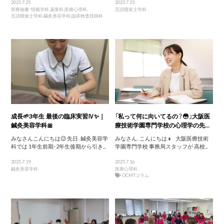
2025.7.25
2025.7.23
医療秘書・情報学科
,
薬業科
,
医療心理科
,
言語聴覚士学科
言語聴覚士学科
,
鍼灸美容学科
,
臨床検査技師科
成長🌱3年生 最後の臨床実習Ⅳ✨｜
「私って何に向いてるの？😳」大阪医
鍼灸美容学科🎀
療技術学園専門学校の心理学の先...
みなさんこんにちは😉 先日、鍼灸美容学
みなさん、こんにちは👧 大阪医療技術
科では 1年生前期・2年生後期から引き...
学園専門学校 事務局スタッフが 高校...
2025.7.19
2025.7.16
鍼灸美容学科
医療心理科
OCMTコラム