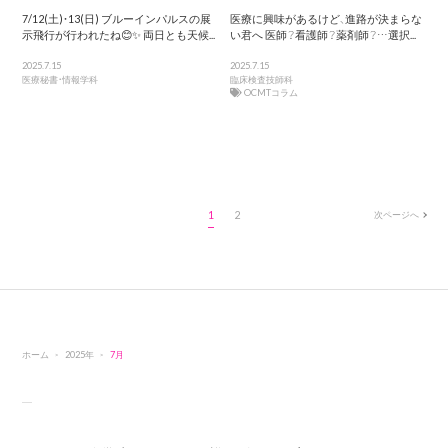
7/12(土)・13(日) ブルーインパルスの展
医療に興味があるけど、進路が決まらな
示飛行が行われたね😊✨ 両日とも天候...
い君へ 医師？看護師？薬剤師？…選択...
2025.7.15
2025.7.15
医療秘書・情報学科
臨床検査技師科
OCMTコラム
1
2
次ページへ
ホーム
2025年
7月