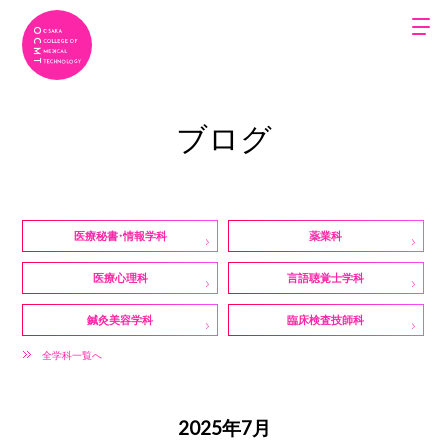
ブログ
医療秘書・情報学科
薬業科
医療心理科
言語聴覚士学科
鍼灸美容学科
臨床検査技師科
全学科一覧へ
2025年7月