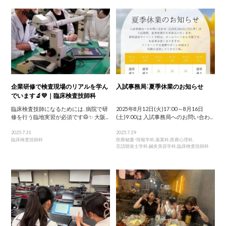
企業研修で検査現場のリアルを学ん
入試事務局：夏季休業のお知らせ
でいます🔬💛｜臨床検査技師科
臨床検査技師になるためには、病院で研
2025年8月12日(火)17：00～8月16日
修を行う臨地実習が必須です🥼✨ 大阪...
(土)9：00は 入試事務局へのお問い合わ...
2025.7.31
2025.7.29
臨床検査技師科
医療秘書・情報学科
,
薬業科
,
医療心理科
,
言語聴覚士学科
,
鍼灸美容学科
,
臨床検査技師科