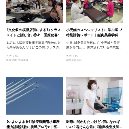
『文化祭の模擬店何にする❓』クラス
小児鍼のスペシャリストに学ぶ👏 📍
メイトと話し合い✋🎵｜医療秘書・...
特別講義レポート｜鍼灸美容学科
11月に大阪医療技術学園専門学校の文
先日、鍼灸美容学科にて、小児鍼と美容
化祭があるんだけど この前、クラスの...
鍼を専門とし、 開業されている卒業生...
2025.7.16
2025.7.16
医療秘書・情報学科
鍼灸美容学科
【いよいよ本番！】診療報酬請求事務
医療に関わりたいけど、何になれば
能力認定試験に挑戦(*’ω’*)✨｜医...
いい？🤔そんな君に『臨床検査技師...