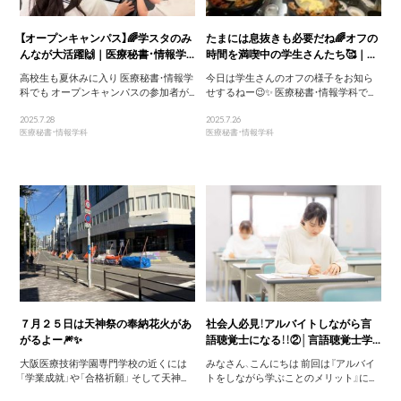
【オープンキャンパス】🌈学スタのみ
たまには息抜きも必要だね🌈オフの
んなが大活躍🙌｜医療秘書・情報学...
時間を満喫中の学生さんたち🥰｜...
高校生も夏休みに入り 医療秘書・情報学
今日は学生さんのオフの様子をお知ら
科でも オープンキャンパスの参加者が...
せするねー😉✨ 医療秘書・情報学科で...
2025.7.28
2025.7.26
医療秘書・情報学科
医療秘書・情報学科
７月２５日は天神祭の奉納花火があ
社会人必見！アルバイトしながら言
がるよー🎆✨
語聴覚士になる！！②│言語聴覚士学...
大阪医療技術学園専門学校の近くには
みなさん、こんにちは 前回は『アルバイ
「学業成就」や「合格祈願」 そして天神...
トをしながら学ぶことのメリット』に...