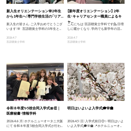
新入生オリエンテーション🌸2年生
【新年度オリエンテーション】 2年
から1年生へ！専門学校生活の「リア...
生・キャリアセンター職員によるキ
ャ...
新入生の皆さん、ご入学おめでとうござ
こんにちは！言語聴覚士学科です💁 日増
います！🌸 言語聴覚士学科の1年生と...
しに暖かくなり、学内でも新学年の活...
2026.4.7
2026.4.7
言語聴覚士学科
言語聴覚士学科
令和８年度✨5校合同入学式🎀👏｜
明日はいよいよ入学式🎓🌸🏫
医療秘書・情報学科
2026.4.6（月）ホテルニューオータニ大阪
2026.4.5（日）入学式前日😊✨ 明日はいよ
にて 令和８年度 5校合同入学式が行わ...
いよ入学式🎓🌸🏫 📍ホテルニューオ...