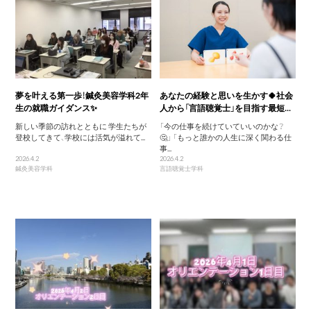
夢を叶える第一歩！鍼灸美容学科2年
あなたの経験と思いを生かす🍀社会
生の就職ガイダンス✨
人から「言語聴覚士」を目指す最短...
新しい季節の訪れとともに 学生たちが
「今の仕事を続けていていいのかな？
登校してきて、学校には活気が溢れて...
🤔」 「もっと誰かの人生に深く関わる仕
事...
2026.4.2
2026.4.2
鍼灸美容学科
言語聴覚士学科