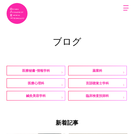
ブログ
医療秘書・情報学科
薬業科
医療心理科
言語聴覚士学科
鍼灸美容学科
臨床検査技師科
新着記事