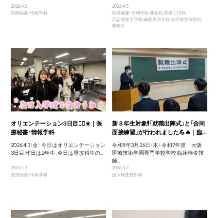
2026.4.6
2026.4.5
医療秘書・情報学科
医療秘書・情報学科
,
薬業科
,
医療心理科
,
言語聴覚士学科
,
鍼灸美容学科
,
臨床検査技師科
,
専攻科
オリエンテーション3日目🙆‍♀️☀️｜医
新３年生対象🕴️「就職出陣式」と「合同
療秘書・情報学科
面接練習」が行われました💪🔥｜臨...
2026.4.3（金） 今日はオリエンテーション
令和8年3月26日（木） 令和7年度 大阪
3日目 昨日は2年生、今日は専攻科生の...
医療技術学園専門学校学校 臨床検査技
師...
2026.4.3
2026.4.2
医療秘書・情報学科
臨床検査技師科