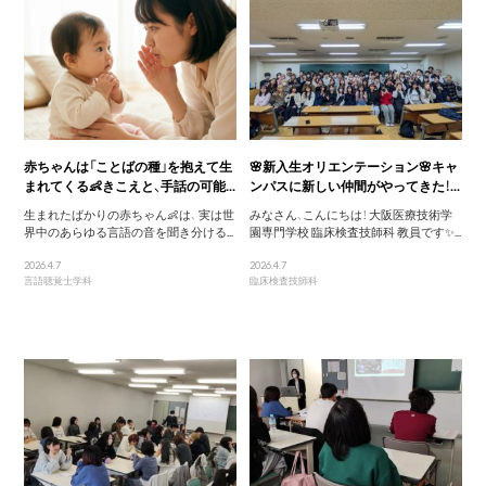
赤ちゃんは「ことばの種」を抱えて生
🌸新入生オリエンテーション🌸キャ
まれてくる👶きこえと、手話の可能...
ンパスに新しい仲間がやってきた！...
生まれたばかりの赤ちゃん👶は、 実は世
みなさん、こんにちは！ 大阪医療技術学
界中のあらゆる言語の音を聞き分ける...
園専門学校 臨床検査技師科 教員です✨...
2026.4.7
2026.4.7
言語聴覚士学科
臨床検査技師科