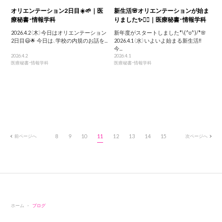
オリエンテーション2日目☀️🌱｜医
新生活🌸オリエンテーションが始ま
療秘書・情報学科
りました✨💁‍♀️｜医療秘書・情報学科
2026.4.2（木）今日はオリエンテーション
新年度がスタートしました*\(^o^)/*🌸
2日目😃🌟 今日は、学校の内規のお話を...
2026.4.1（水）いよいよ始まる新生活‼︎
今...
2026.4.2
2026.4.1
医療秘書・情報学科
医療秘書・情報学科
前ページへ
8
9
10
11
12
13
14
15
次ページへ
ホーム
ブログ