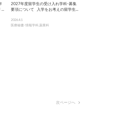

2027年度留学生の受け入れ学科・募集
..
要項について 入学をお考えの留学生...
2026.4.1
医療秘書・情報学科
,
薬業科
次ページへ