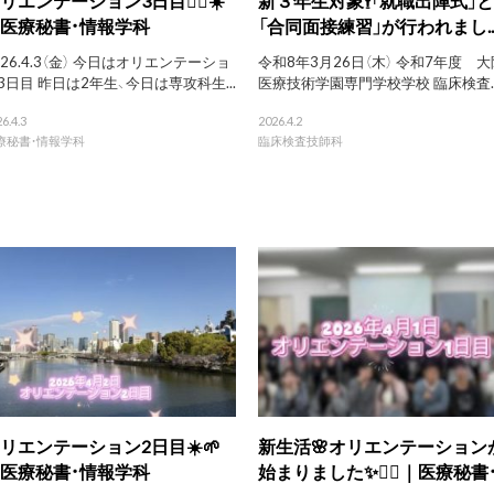
医療秘書・情報学科
「合同面接練習」が行われまし..
026.4.3（金） 今日はオリエンテーショ
令和8年3月26日（木） 令和7年度 大
3日目 昨日は2年生、今日は専攻科生...
医療技術学園専門学校学校 臨床検査..
6.4.3
2026.4.2
療秘書・情報学科
臨床検査技師科
リエンテーション2日目☀️🌱
新生活🌸オリエンテーション
医療秘書・情報学科
始まりました✨💁‍♀️｜医療秘書・.