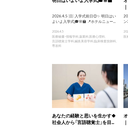
｜
2026.4.5（日）入学式前日😊✨ 明日はい
2
よいよ入学式🎓🌸🏫 📍ホテルニュー...
ン
2026.4.5
202
医療秘書・情報学科
,
薬業科
,
医療心理科
,
医
言語聴覚士学科
,
鍼灸美容学科
,
臨床検査技師科
,
専攻科
あなたの経験と思いを生かす🍀
オ
社会人から「言語聴覚士」を目...
｜