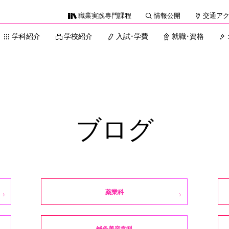
職業実践専門課程
情報公開
交通ア
学科紹介
学校紹介
入試・学費
就職・資格
ブログ
薬業科
鍼灸美容学科