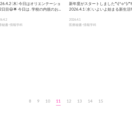
026.4.2（木）今日はオリエンテーショ
新年度がスタートしました*\(^o^)/*
2日目😃🌟 今日は、学校の内規のお...
2026.4.1（水）いよいよ始まる新生活‼︎ .
6.4.2
2026.4.1
療秘書・情報学科
医療秘書・情報学科
8
9
10
11
12
13
14
15