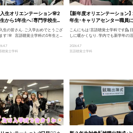
入生オリエンテーション🌸2
【新年度オリエンテーション】 
生から1年生へ！専門学校生...
年生・キャリアセンター職員に..
入生の皆さん、ご入学おめでとうござ
こんにちは！言語聴覚士学科です💁 
ます！🌸 言語聴覚士学科の1年生と...
しに暖かくなり、学内でも新学年の活..
6.4.7
2026.4.7
語聴覚士学科
言語聴覚士学科
リエンテーション3日目🙆‍♀️☀️
新３年生対象🕴️「就職出陣式」と