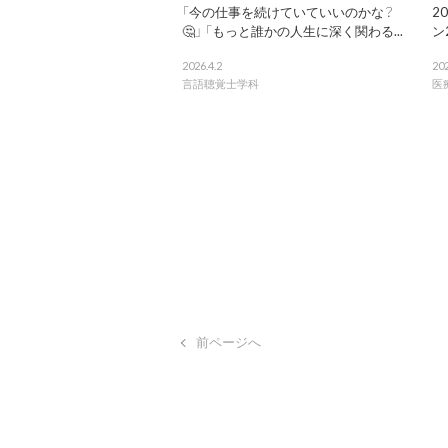
「今の仕事を続けていていいのかな？
2
🤔」 「もっと誰かの人生に深く関わる...
ン
2026.4.2
202
言語聴覚士学科
医
前ページへ