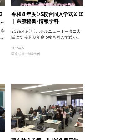
2
令和８年度✨5校合同入学式🎀👏
.
｜医療秘書・情報学科
日増
2026.4.6（月）ホテルニューオータニ大
.
阪にて 令和８年度 5校合同入学式が...
2026.4.6
医療秘書・情報学科
夢を叶える第一歩！鍼灸美容学