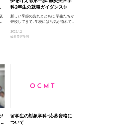
.
科2年生の就職ガイダンス✨
阪
新しい季節の訪れとともに 学生たちが
.
登校してきて、学校には活気が溢れて...
2026.4.2
鍼灸美容学科
が
留学生の対象学科・応募資格に
..
ついて