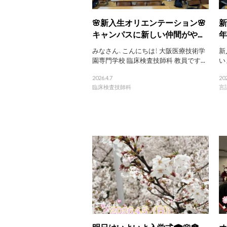
🌸新入生オリエンテーション🌸
新
キャンパスに新しい仲間がや...
年
みなさん、こんにちは！ 大阪医療技術学
新
園専門学校 臨床検査技師科 教員です...
い
2026.4.7
202
臨床検査技師科
言
明日はいよいよ入学式🎓🌸🏫
オ