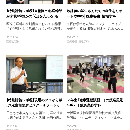
【特別講義レポ⑤】自衛隊の心理幹部
放課後の学生さんたちの様子をリポ
が来校！🫡誰かの「心」を支える、も...
ート😎📸✨│医療秘書・情報学科
医療心理科の特別講義において 自衛隊
今回は学生さん達のアフターファイブ
で心理職として活躍されている心理幹...
を紹介するね 授業が終わって、みんな...
2026.7.10
2026.7.10
医療心理科
医療秘書・情報学科
【特別講義レポ④】現場のプロから学
２年生『健康運動演習Ⅰ』の授業風景
ぶ！児童相談所とスクールソーシャ...
✨📸🧎｜鍼灸美容学科
子どもや家族を支える 福祉・心理の仕事
大阪医療技術学園専門学校の鍼灸美容
に関心がある皆さんへ 先日、医療心理...
学科は、 マタニティフィットネス協会...
2026.7.9
2026.7.8