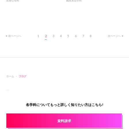
医療心理科
鍼灸美容学科
前ページへ
1
2
3
4
5
6
7
8
次ページへ
ホーム
ブログ
各学科についてもっと詳しく知りたい方はこちら!
資料請求