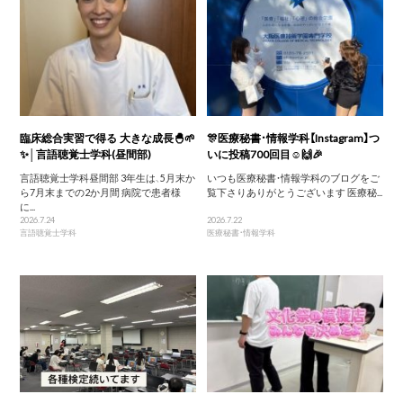
臨床総合実習で得る 大きな成長🐣🌱
🎊医療秘書・情報学科【Instagram】つ
✨│言語聴覚士学科(昼間部)
いに投稿700回目☺️🙌🎉
言語聴覚士学科昼間部 3年生は、5月末か
いつも医療秘書・情報学科のブログをご
ら7月末までの2か月間 病院で患者様
覧下さりありがとうございます 医療秘...
に...
2026.7.24
2026.7.22
言語聴覚士学科
医療秘書・情報学科