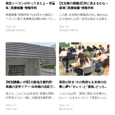
検定シーズンがやってきたよ～😵💻
【文化祭の模擬店】何に決まるかな～
📝│医療秘書・情報学科
😆💓│医療秘書・情報学科
医療秘書・情報学科では6月から検定シ
この前、文化祭の模擬店の出し物をみん
ーズンに突入 各種検定試験が続いてい...
なで決めたよ😊✨ 去年は焼きそば🍝を...
2026.7.21
2026.7.21
医療秘書・情報学科
医療秘書・情報学科
【特別講義レポ⑥】大阪地方裁判所・
美容が好き！その気持ちを未来の仕
高裁の見学ツアー！⚖️本物の法廷で...
事に🌈✨「キレイ」と「資格」どっち...
皆さん、こんにちは😌 先日、医療心理科
こんにちは😊 「美容に関わる仕事がし
の学生たちと一緒に 大阪地方裁判所・...
たい！」 「人をキレイにして笑顔にした...
2026.7.17
2026.7.16
医療心理科
鍼灸美容学科