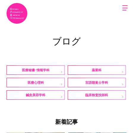
ブログ
医療秘書・情報学科
薬業科
医療心理科
言語聴覚士学科
鍼灸美容学科
臨床検査技師科
新着記事