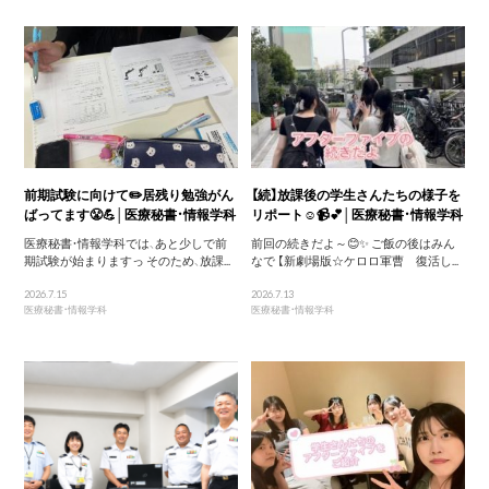
前期試験に向けて✏️居残り勉強がん
【続】放課後の学生さんたちの様子を
ばってます😤💪│医療秘書・情報学科
リポート☺️📹💕│医療秘書・情報学科
医療秘書・情報学科では、あと少しで前
前回の続きだよ～😊✨ ご飯の後はみん
期試験が始まりますっ そのため、放課...
なで 【新劇場版☆ケロロ軍曹 復活し...
2026.7.15
2026.7.13
医療秘書・情報学科
医療秘書・情報学科