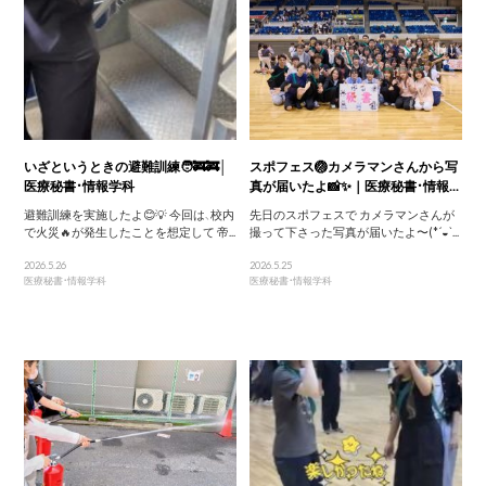
いざというときの避難訓練🧑‍🚒🚒│
スポフェス🏐カメラマンさんから写
医療秘書・情報学科
真が届いたよ📸✨｜医療秘書・情報...
避難訓練を実施したよ😊💡 今回は、校内
先日のスポフェスで カメラマンさんが
で火災🔥が発生したことを想定して 帝...
撮って下さった写真が届いたよ〜(*´◒`...
2026.5.26
2026.5.25
医療秘書・情報学科
医療秘書・情報学科