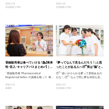
2026.5.25
2026.5.22
言語聴覚士学科
言語聴覚士学科
登録販売者は食べていける？💁【将来
「夢ってなんで見るんだろう？」と思
性・収入・キャリアパスまとめ✅】｜...
ったことがある人へ😴実は“脳”と...
「登録販売者（Pharmaceutical
😴「追いかけられる夢って意味あるの
Registered Seller）の資格を取って、将...
かな？」😴「なんで同じ夢を何回も見...
2026.5.21
2026.5.21
薬業科
言語聴覚士学科