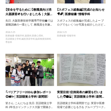
【安全を守るために！】教職員向け消
【スポフェス総集編】完成のお知らせ
火器講習🧯を行いました💪｜大阪...
🎥🌈│医療秘書・情報学科
先日、大阪医療技術学園専門学校🏫では
スポフェスの総集編が完成したよー ブ
避難訓練の一環として、教職員を対象...
ログでもいくつか写真を紹介したけど ...
2026.5.25
2026.5.25
医療秘書・情報学科
,
薬業科
,
医療心理科
,
医療秘書・情報学科
言語聴覚士学科
,
鍼灸美容学科
,
臨床検査技師科
,
専攻科
『バリアフリー2026』参加レポート
実習目前！症例発表の練習を行いま
😊📸✨│言語聴覚士学科（昼間部）
した🧑‍🏫💻│言語聴覚士学科（昼間...
皆さん、こんにちは 先日、言語聴覚士学
言語聴覚士学科昼間部では、実習や医療
科 2年生がインテックス大阪で開催さ...
現場で必要になる力を グループワーク...