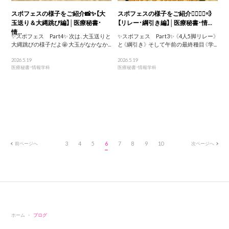
スポフェスの様子をご紹介📸✨【大
スポフェスの様子をご紹介🏃‍♀️🏃‍♂️💨
玉送り＆大縄跳び編】│医療秘書・
【リレー・綱引き編】│医療秘書・情...
情...
✨スポフェス Part4✨ 次は、大玉送りと
✨スポフェス Part3✨ 《4人5脚リレー》
大縄跳びの様子だよ🤩 大玉がなかなか...
と《綱引き》 そして午前の最終種目《学...
2026.5.19
2026.5.19
医療秘書・情報学科
医療秘書・情報学科
前ページへ
3
4
5
6
7
8
9
10
次ページへ
ホーム
ブログ