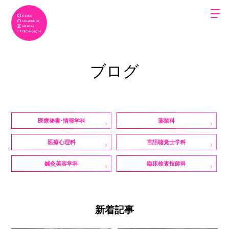
ブログ
医療秘書・情報学科
薬業科
医療心理科
言語聴覚士学科
鍼灸美容学科
臨床検査技師科
新着記事