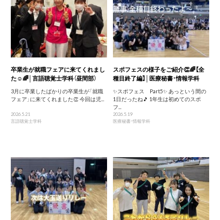
卒業生が就職フェアに来てくれまし
スポフェスの様子をご紹介👏🌈【全
た☺️🌈│言語聴覚士学科（昼間部）
種目終了編】│医療秘書・情報学科
3月に卒業したばかりの卒業生が「就職
✨スポフェス Part5✨ あっという間の
フェア」に来てくれました👏 今回は児...
1日だったね🎵 1年生は初めてのスポ
フ...
2026.5.21
2026.5.19
言語聴覚士学科
医療秘書・情報学科