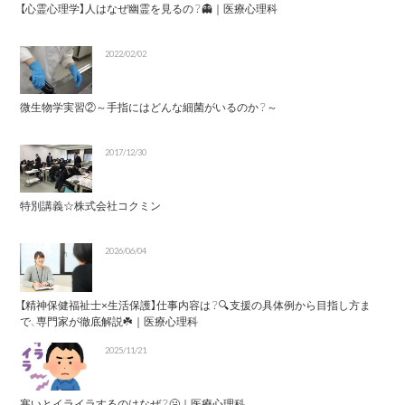
【心霊心理学】人はなぜ幽霊を見るの？👻｜医療心理科
2022/02/02
微生物学実習②～手指にはどんな細菌がいるのか？～
2017/12/30
特別講義☆株式会社コクミン
2026/06/04
【精神保健福祉士×生活保護】仕事内容は？🔍支援の具体例から目指し方ま
で、専門家が徹底解説☘️｜医療心理科
2025/11/21
寒いとイライラするのはなぜ？🥶｜医療心理科