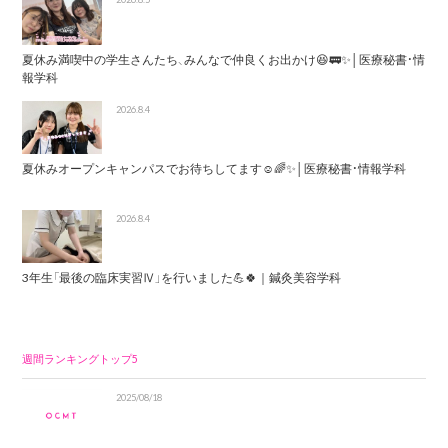
夏休み満喫中の学生さんたち、みんなで仲良くお出かけ😆🚃✨│医療秘書・情
報学科
2026.8.4
夏休みオープンキャンパスでお待ちしてます☺️🌈✨│医療秘書・情報学科
2026.8.4
3年生「最後の臨床実習Ⅳ」を行いました💪🍀｜鍼灸美容学科
週間ランキングトップ5
2025/08/18