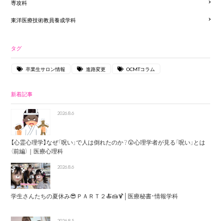
専攻科
東洋医療技術教員養成学科
タグ
卒業生サロン情報
進路変更
OCMTコラム
新着記事
2026.8.6
【心霊心理学】なぜ「呪い」で人は倒れたのか？😲心理学者が見る「呪い」とは
（前編）｜医療心理科
2026.8.6
学生さんたちの夏休み😎ＰＡＲＴ２🍝🍰🍹│医療秘書・情報学科
2026.8.5