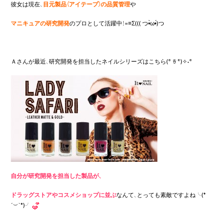
彼女は現在、
目元製品（アイテープ）の品質管理
や
マニキュアの研究開発
のプロとして活躍中！=≡Σ((( つ•̀ω•́)つ
Ａさんが最近、研究開発を担当したネイルシリーズはこちら(° ꈊ °)✧˖°
自分が研究開発を担当した製品が、
ドラッグストアやコスメショップに並ぶ
なんて、とっても素敵ですよね╰(*
´︶`*)╯