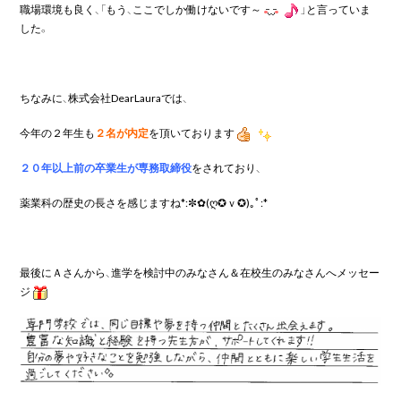
職場環境も良く、「もう、ここでしか働けないです～
」と言っていま
した。
ちなみに、株式会社DearLauraでは、
今年の２年生も
２名が内定
を頂いております
２０年以上前の卒業生が専務取締役
をされており、
薬業科の歴史の長さを感じますね*:✼✿(ღ✪ｖ✪)｡ﾟ:*
最後にＡさんから、進学を検討中のみなさん＆在校生のみなさんへメッセー
ジ