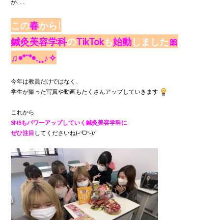
が、、、

この
春
から！
鍼灸美容学科
の
TikTok
も
始動
しました
🎀
今年は教員だけではなく、

学生が撮った写真や動画もたくさんアップしていきます
これから
SNSもパワーアップしていく鍼灸美容学科に

ぜひ注目