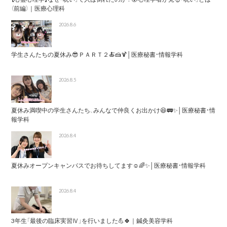
（前編）｜医療心理科
2026.8.6
学生さんたちの夏休み😎ＰＡＲＴ２🍝🍰🍹│医療秘書・情報学科
2026.8.5
夏休み満喫中の学生さんたち、みんなで仲良くお出かけ😆🚃✨│医療秘書・情
報学科
2026.8.4
夏休みオープンキャンパスでお待ちしてます☺️🌈✨│医療秘書・情報学科
2026.8.4
3年生「最後の臨床実習Ⅳ」を行いました💪🍀｜鍼灸美容学科