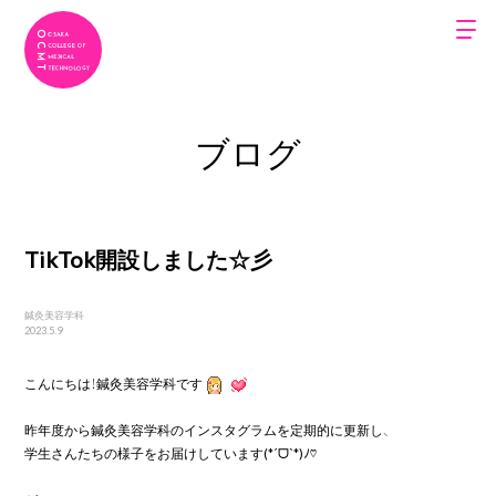
ブログ
TikTok開設しました☆彡
鍼灸美容学科
2023.5.9
こんにちは！鍼灸美容学科です
昨年度から鍼灸美容学科のインスタグラムを定期的に更新し、

学生さんたちの様子をお届けしています(*ˊᗜˋ*)ﾉ♡
