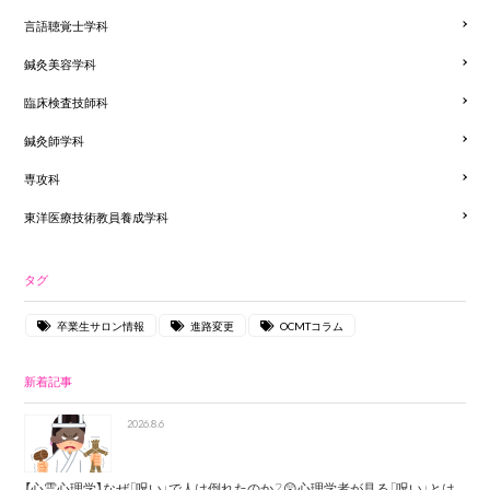
言語聴覚士学科
鍼灸美容学科
臨床検査技師科
鍼灸師学科
専攻科
東洋医療技術教員養成学科
タグ
卒業生サロン情報
進路変更
OCMTコラム
新着記事
2026.8.6
【心霊心理学】なぜ「呪い」で人は倒れたのか？😲心理学者が見る「呪い」とは