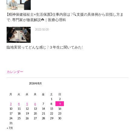
【精神保健福祉士×生活保護】仕事内容は？🔍支援の具体例から目指し方ま
で、専門家が徹底解説☘️｜医療心理科
2022/10/20
臨地実習ってどんな感じ？３年生に聞いてみた！
カレンダー
2026年8月
月
火
水
木
金
土
日
1
2
3
4
5
6
7
8
9
10
11
12
13
14
15
16
17
18
19
20
21
22
23
24
25
26
27
28
29
30
31
« 7月