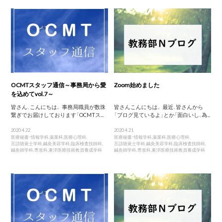
OCMTスタッフ通信～事務局から愛
Zoom始めました
を込めてvol.7～
皆さん、こんにちは。 事務局職員が数珠
皆さんこんにちは。 最近、皆さんから
繋ぎでお届けしております「OCMTス...
「ブログ見ているよ」とか「面白いし、為...
2020.4.22
2020.4.21
医療秘書・情報学科
,
薬業科
,
医療心理科
,
医療秘書・情報学科
,
薬業科
,
医療心理科
,
言語聴覚士学科
,
鍼灸美容学科
,
臨床検査技師科
,
言語聴覚士学科
,
鍼灸美容学科
,
臨床検査技師科
,
鍼灸師学科
,
専攻科
,
東洋医療技術教員養成学科
鍼灸師学科
,
専攻科
,
東洋医療技術教員養成学科