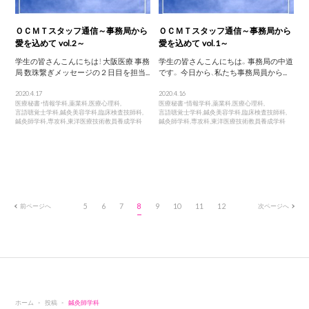
ＯＣＭＴスタッフ通信～事務局から
ＯＣＭＴスタッフ通信～事務局から
愛を込めて vol.2～
愛を込めて vol.1～
学生の皆さんこんにちは！ 大阪医療 事務
学生の皆さんこんにちは。事務局の中道
局 数珠繋ぎメッセージの２日目を担当...
です。 今日から、私たち事務局員から...
2020.4.17
2020.4.16
医療秘書・情報学科
,
薬業科
,
医療心理科
,
医療秘書・情報学科
,
薬業科
,
医療心理科
,
言語聴覚士学科
,
鍼灸美容学科
,
臨床検査技師科
,
言語聴覚士学科
,
鍼灸美容学科
,
臨床検査技師科
,
鍼灸師学科
,
専攻科
,
東洋医療技術教員養成学科
鍼灸師学科
,
専攻科
,
東洋医療技術教員養成学科
前ページへ
5
6
7
8
9
10
11
12
次ページへ
ホーム
投稿
鍼灸師学科