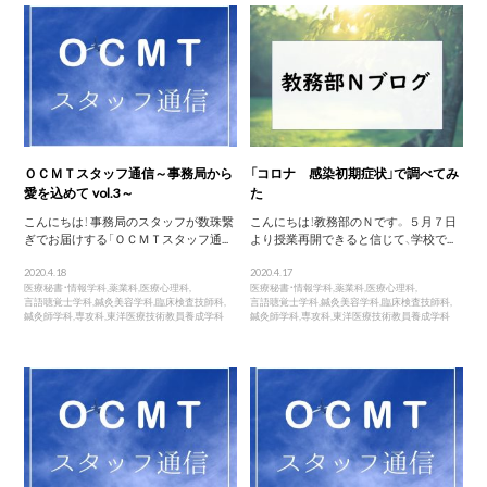
ＯＣＭＴスタッフ通信～事務局から
「コロナ 感染初期症状」で調べてみ
愛を込めて vol.3～
た
こんにちは！ 事務局のスタッフが数珠繋
こんにちは！教務部のＮです。 ５月７日
ぎでお届けする「ＯＣＭＴスタッフ通...
より授業再開できると信じて、学校で...
2020.4.18
2020.4.17
医療秘書・情報学科
,
薬業科
,
医療心理科
,
医療秘書・情報学科
,
薬業科
,
医療心理科
,
言語聴覚士学科
,
鍼灸美容学科
,
臨床検査技師科
,
言語聴覚士学科
,
鍼灸美容学科
,
臨床検査技師科
,
鍼灸師学科
,
専攻科
,
東洋医療技術教員養成学科
鍼灸師学科
,
専攻科
,
東洋医療技術教員養成学科