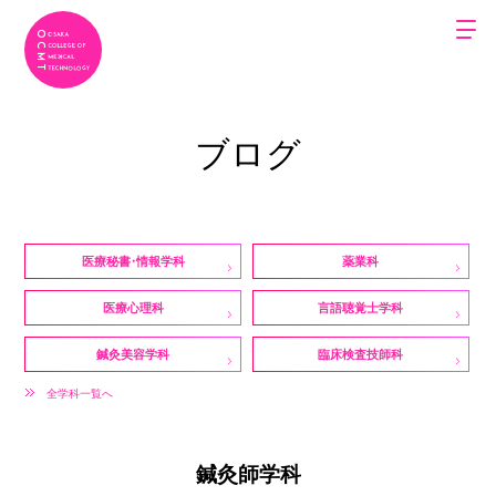
ブログ
医療秘書・情報学科
薬業科
医療心理科
言語聴覚士学科
鍼灸美容学科
臨床検査技師科
全学科一覧へ
鍼灸師学科