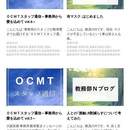
ＯＣＭＴスタッフ通信～事務局から
布マスク、はじめました
愛を込めて vol.6～
こんにちは！ 事務局のスタッフが数珠繋
こんにちは。教員のNです。 現在、マス
ぎでお届けする「ＯＣＭＴスタッフ通...
クが不足しているという事は皆さんも
痛...
2020.4.21
2020.4.20
医療秘書・情報学科
,
薬業科
,
医療心理科
,
医療秘書・情報学科
,
薬業科
,
医療心理科
,
言語聴覚士学科
,
鍼灸美容学科
,
臨床検査技師科
,
言語聴覚士学科
,
鍼灸美容学科
,
臨床検査技師科
,
鍼灸師学科
,
専攻科
,
東洋医療技術教員養成学科
鍼灸師学科
,
専攻科
,
東洋医療技術教員養成学科
ＯＣＭＴスタッフ通信～事務局から
人との「接触」8割減らすについて考
愛を込めて vol.5～
えてみた
大阪医療 事務局 数珠繋ぎメッセージの
こんにちは。教員のNです。 今、良く言