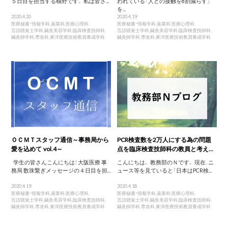
５日目を担当する柚野です。 私は皆さ...
われている「人との接触を8割減らす」
を...
2020.4.20
2020.4.19
医療秘書・情報学科
,
薬業科
,
医療心理科
,
医療秘書・情報学科
,
薬業科
,
医療心理科
,
言語聴覚士学科
,
鍼灸美容学科
,
臨床検査技師科
,
言語聴覚士学科
,
鍼灸美容学科
,
臨床検査技師科
,
鍼灸師学科
,
専攻科
,
東洋医療技術教員養成学科
鍼灸師学科
,
専攻科
,
東洋医療技術教員養成学科
ＯＣＭＴスタッフ通信～事務局から
PCR検査数を2万人にする為の問題
愛を込めて vol.4～
点を臨床検査技師科の教員と考え...
学生の皆さんこんにちは！ 大阪医療 事
こんにちは。 教務部のＮです。 現在、ニ
務局 数珠繋ぎメッセージの４日目を担...
ュース等を見ていると「日本はPCR検...
2020.4.19
2020.4.18
医療秘書・情報学科
,
薬業科
,
医療心理科
,
医療秘書・情報学科
,
薬業科
,
医療心理科
,
言語聴覚士学科
,
鍼灸美容学科
,
臨床検査技師科
,
言語聴覚士学科
,
鍼灸美容学科
,
臨床検査技師科
,
鍼灸師学科
,
専攻科
,
東洋医療技術教員養成学科
鍼灸師学科
,
専攻科
,
東洋医療技術教員養成学科