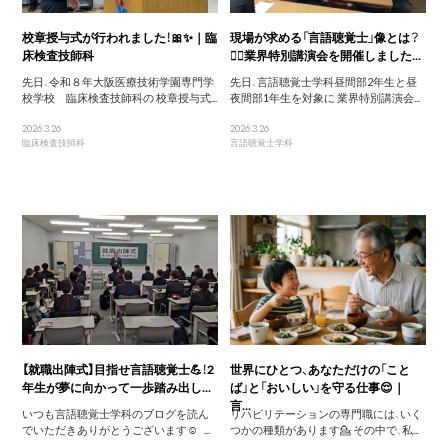
校章授与式が行われました！🎀✨｜臨
現場が求める「言語聴覚士」像とは？
床検査技師科
💁‍♀️業界特別講演会を開催しました...
先日、令和８年大阪医療技術学園専門学
先日、言語聴覚士学科昼間部2年生と昼
校学校 臨床検査技師科の 校章授与式...
夜間部1年生を対象に 業界特別講演会...
2026.3.26
2026.3.26
臨床検査技師科
言語聴覚士学科
【就職出陣式】目指せ言語聴覚士💪！2
世界にひとつ、あなただけの「こと
年生が夢に向かって一歩踏み出し...
ば」と「おいしい」を守る仕事😌｜
言...
いつも言語聴覚士学科のブログを読ん
リハビリテーションの専門職には、いく
でいただきありがとうございます☺️ ...
つかの種類があります💁 その中で、私...