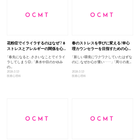
花粉症でイライラするのはなぜ？🌷
春のストレスを学びに変える！🌸心
ストレスとアレルギーの関係を心...
理カウンセラーを目指すための心...
「春先になると、ささいなことでイライ
「新しい環境にワクワクしていたはずな
ラしてしまう😑」 「鼻水や目のかゆみ
のに、なぜか心が重い……」 「周りの友...
の...
2026.3.13
2026.3.13
医療心理科
医療心理科