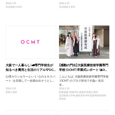
2026.3.19
2026.3.19
言語聴覚士学科
言語聴覚士学科
大阪で一人暮らし！🚄専門学校生が
【感動の門出】大阪医療技術学園専門
知るべき費用と生活のリアル💡OC...
学校（OCMT）卒業式レポート！🎀3...
心理カウンセラーという「心のエキスパ
こんにちは！ 大阪医療技術学園専門学校
ート」を目指して一歩踏み出そうとし...
（OCMT）のブログ担当です💁✨ 先日、
令...
2026.3.19
2026.3.19
医療心理科
医療秘書・情報学科
,
薬業科
,
医療心理科
,
言語聴覚士学科
,
鍼灸美容学科
,
臨床検査技師科
,
専攻科