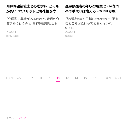
精神保健福祉士と心理学科、どっち
登録販売者の年収の現実は？👀専門
が良い？⚖️メリットと将来性を専...
卒で手取りは増える？OCMTが教...
「心理学に興味があるけれど、普通の心
「登録販売者を目指したいけれど、正直
理学科に行くのと、精神保健福祉士を...
なところお給料ってどれくらいな
の？」...
2026.3.13
2026.3.13
医療心理科
薬業科
前ページへ
9
10
11
12
13
14
15
16
次ページへ
ホーム
ブログ