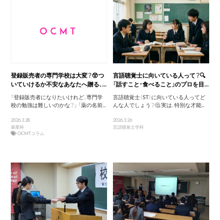
登録販売者の専門学校は大変？😲つ
言語聴覚士に向いている人って？🔍
いていけるか不安なあなたへ贈る、...
「話すこと・食べること」のプロを目...
「登録販売者になりたいけれど、専門学
言語聴覚士（ST）に向いている人ってど
校の勉強は難しいのかな？」 「薬の名前...
んな人でしょう？🤔 実は、特別な才能...
2026.3.28
2026.3.26
薬業科
言語聴覚士学科
OCMTコラム