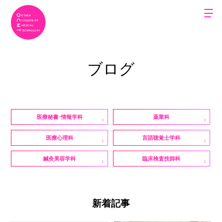
ブログ
医療秘書・情報学科
薬業科
医療心理科
言語聴覚士学科
鍼灸美容学科
臨床検査技師科
新着記事