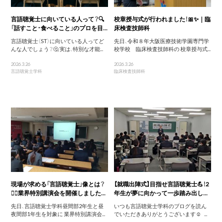
言語聴覚士に向いている人って？🔍
校章授与式が行われました！🎀✨｜臨
「話すこと・食べること」のプロを目...
床検査技師科
言語聴覚士（ST）に向いている人ってど
先日、令和８年大阪医療技術学園専門学
んな人でしょう？🤔 実は、特別な才能...
校学校 臨床検査技師科の 校章授与式...
2026.3.26
2026.3.26
言語聴覚士学科
臨床検査技師科
現場が求める「言語聴覚士」像とは？
【就職出陣式】目指せ言語聴覚士💪！2
💁‍♀️業界特別講演会を開催しました...
年生が夢に向かって一歩踏み出し...
先日、言語聴覚士学科昼間部2年生と昼
いつも言語聴覚士学科のブログを読ん
夜間部1年生を対象に 業界特別講演会...
でいただきありがとうございます☺️ ...