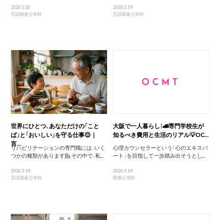
2026.3.26
2026.3.19
言語聴覚士学科
言語聴覚士学科
世界にひとつ、あなただけの「こと
大阪で一人暮らし！🚄専門学校生が
ば」と「おいしい」を守る仕事😌｜
知るべき費用と生活のリアル💡OC...
言...
リハビリテーションの専門職には、いく
心理カウンセラーという「心のエキスパ
つかの種類があります💁 その中で、私...
ート」を目指して一歩踏み出そうとし...
2026.3.19
2026.3.19
言語聴覚士学科
医療心理科