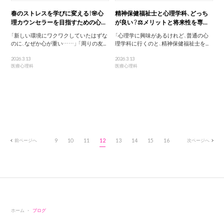
春のストレスを学びに変える！🌸心
精神保健福祉士と心理学科、どっち
理カウンセラーを目指すための心...
が良い？⚖️メリットと将来性を専...
「新しい環境にワクワクしていたはずな
「心理学に興味があるけれど、普通の心
のに、なぜか心が重い……」 「周りの友...
理学科に行くのと、精神保健福祉士を...
2026.3.13
2026.3.13
医療心理科
医療心理科
前ページへ
9
10
11
12
13
14
15
16
次ページへ
ホーム
ブログ