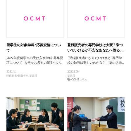
留学生の対象学科・応募資格につい
登録販売者の専門学校は大変？😲つ
て
いていけるか不安なあなたへ贈る、...
2027年度留学生の受け入れ学科・募集要
「登録販売者になりたいけれど、専門学
項について 入学をお考えの留学生の...
校の勉強は難しいのかな？」 「薬の名前...
2026.4.1
2026.3.28
医療秘書・情報学科
,
薬業科
薬業科
OCMTコラム