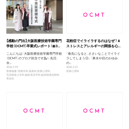
【感動の門出】大阪医療技術学園専門
花粉症でイライラするのはなぜ？🌷
学校（OCMT）卒業式レポート！🎀3...
ストレスとアレルギーの関係を心...
こんにちは！ 大阪医療技術学園専門学校
「春先になると、ささいなことでイライ
（OCMT）のブログ担当です💁✨ 先日、
ラしてしまう😑」 「鼻水や目のかゆみ
令...
の...
2026.3.19
2026.3.13
医療秘書・情報学科
,
薬業科
,
医療心理科
,
医療心理科
言語聴覚士学科
,
鍼灸美容学科
,
臨床検査技師科
,
専攻科