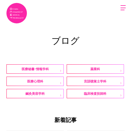
ブログ
医療秘書・情報学科
薬業科
医療心理科
言語聴覚士学科
鍼灸美容学科
臨床検査技師科
新着記事