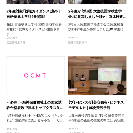
2年生対象「就職ガイダンス」💁✨｜
2年生が『第8回 大臨技医学検査学
言語聴覚士学科（昼間部）
会』に参加しました！🧪✨｜臨床検査...
先日、言語聴覚士学科（昼間部）2年生を
第8回 大臨技医学検査学会に 臨床検査
対象に 「就職ガイダンス」が開催され
技師科2年生が参加しました🎓 学生に...
ま...
2026.3.7
2026.3.5
言語聴覚士学科
臨床検査技師科
＜必見！＞精神保健福祉士の国家試
【プレゼン大会】美容鍼灸×ビジネス
験合格者数で日本トップクラス🏅...
モデル🗼✨｜鍼灸美容学科
「精神保健福祉士（MHSW）になりたいけ
大阪医療技術学園専門学校 鍼灸美容学
れど、国家試験に受かるか不安……😶」 ...
科 2年生の後期の授業の中には 美容鍼...
2026.3.5
2026.3.3