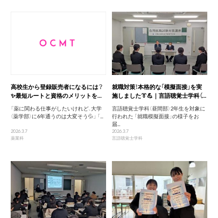
高校生から登録販売者になるには？
就職対策！本格的な「模擬面接」を実
✨最短ルートと資格のメリットを...
施しました👔💪｜言語聴覚士学科（...
「薬に関わる仕事がしたいけれど、大学
言語聴覚士学科（昼間部）2年生を対象に
（薬学部）に6年通うのは大変そう💦」 「...
行われた 「就職模擬面接」の様子をお
届...
2026.3.7
2026.3.7
薬業科
言語聴覚士学科