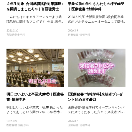
２年生対象「合同就職試験対策講座」
卒業式前の学生さんたちの様子📸💛
を開講しました💪✨｜言語聴覚士...
｜医療秘書・情報学科
こんにちは✨ キャリアセンターより就
2026.3.9（月）大阪滋慶学園 3校合同卒業
職活動に関するブログです 先日、来年...
式が 📍ホテルニューオータニにて挙行...
2026.3.10
2026.3.9
言語聴覚士学科
医療秘書・情報学科
明日はいよいよ卒業式🎓🥹｜医療秘
【医療秘書・情報学科】来校者プレゼ
書・情報学科
ント始めます🎁💞
明日はいよいよ卒業式…😢🎓 長かった
医療秘書・情報学科でオープンキャンパ
ようであっという間の２年・３年🥹🥹 ...
スに来てくださった方々に 来校者プレ...
2026.3.8
2026.3.7
医療秘書・情報学科
医療秘書・情報学科