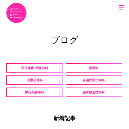
ブログ
医療秘書・情報学科
薬業科
医療心理科
言語聴覚士学科
鍼灸美容学科
臨床検査技師科
新着記事