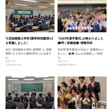
🔍言語聴覚士学科【業界特別講演✨】
「2025年度卒業式」が終わりました
を実施しました！
🎓🥹｜医療秘書・情報学科
先日、言語聴覚士学科（昼間部）と（昼夜
2025年度卒業式が 先ほど、無事終わり
間部）の ４月から最終学年になる皆さ
ました…🏫🎓 みんな名残惜しい気持
ん...
ち...
2026.3.10
2026.3.10
言語聴覚士学科
医療秘書・情報学科