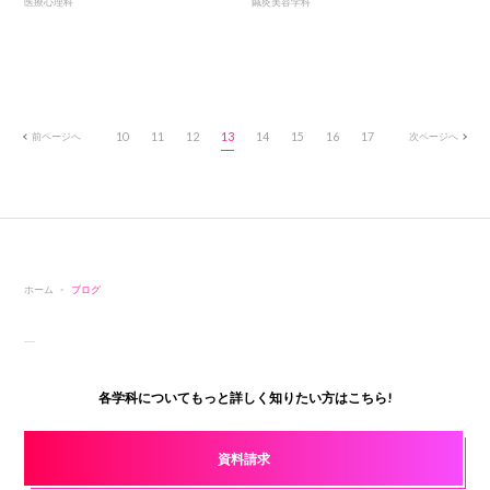
医療心理科
鍼灸美容学科
前ページへ
10
11
12
13
14
15
16
17
次ページへ
ホーム
ブログ
各学科についてもっと詳しく知りたい方はこちら!
資料請求