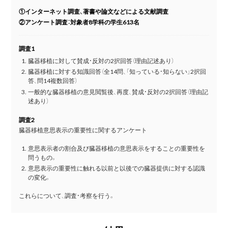
①インターネット調査、著書や論文などによる文献調査
②アンケート調査：対象者8学科の学生613名
調査1
臓器移植に対して賛成・反対の2択回答（理由記述あり）
臓器移植に対する知識回答（全14問、「知っている・知らない」2択回
答、問14複数回答）
一般的な臓器移植の意見閲覧後、再度、賛成・反対の2択回答（理由記
述あり）
調査2
臓器移植意思表示の重要性に関するアンケート
意思表示者の割合及び臓器移植の意思表示をすることの重要性を
問うもの。
意思表示の重要性に触れる以前と以後での臓器提供に対する認識
の変化。
これらについて、調査・考察を行う。