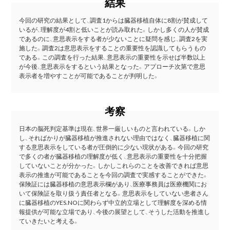
結果
今回の研究の結果として、調査1からは臓器移植自体に8割が賛成して
いるが、理解度が4割と低いことが読み取れた。しかし多くの人が賛成
であるのに、意思表示をする者が少ないことに疑問を感じ、調査2を実
施した。調査2は意思表示をすることの重要性を認識してもらうもの
である。この調査を行った結果、意思表示の重要性を示せば半数以上
が今後、意思表示をするという結果となった。アプローチ次第で意思
表示者を増やすことが可能であることが判明した。
考察
日本の脳死判定基準は現在、世界一厳しいものと言われている。しか
し、そればかりが臓器移植が推進されない理由ではなく、臓器移植に関
する意思表示をしている者が圧倒的に少ない現状がある。今回の研究
で多くの者が臓器移植の理解度が低く、意思表示の重要性を十分把握
していないことが分かった。しかしこれらのことを改善できれば意思
表示の推進が可能であることを今回の調査で実感することができた。
保険証には臓器移植の意思表示欄があり、医療事務員は医療機関にお
いて保険証を取り扱う責任者となる。意思表示をしていない患者さん
に臓器移植のYES.NOに関わらず中立的立場として理解度を深める情
報提供が可能な立場であり、今後の展望として、そうした活動を推進し
ていきたいと考える。