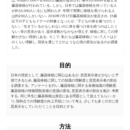
は、年間約7,000～8,000人の臓器が提供され、毎年20,000件を超える
臓器移植が行われている。しかし、日本では臓器移植を待っている人
が約13,000人いるにも関わらず、年間で実際に移植を受けられる人
は約200人しかいない。2010年7月17日臓器移植法が改定され、15歳
以下の子どももドナーの対象となったが、「子どもの体を傷つけたく
ない」、「生きているかもしれないのに体を傷つけ命を絶つのはしたく
ない」等の意見があり、提供者数がなかなか増えず、移植に対しての理
解が少ない現状にある。そこで、私たちは臓器移植について人々はど
のくらい理解し、現状を通じてどのような心境の変化があるのか調査
した。
目的
日本の現状として、臓器移植に関心はあるが、意思表示者が少ないと予
測できるため、臓器移植に関しての知識の理解度と意思表示者の割合
を調査する。アンケートを行い、臓器移植に関する各種知識の理解度、
臓器移植の情報閲覧前後の意識の変化、意思表示者の割合を集計、考察
する。同じ学生に臓器移植は身近にある問題として捉えてもらい、か
つ、現時点での理解度の向上手段について考え、少しでも多くの方に意
思表示をしていただくことを目的とする。
方法