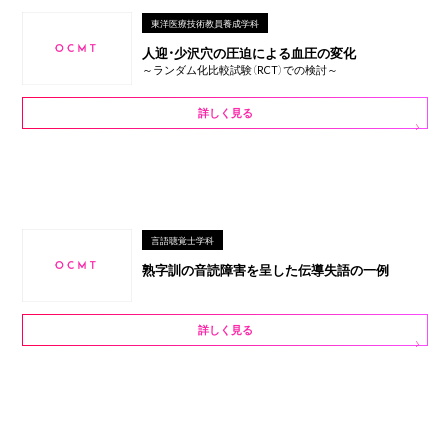
東洋医療技術教員養成学科
人迎・少沢穴の圧迫による血圧の変化
～ランダム化比較試験（RCT）での検討～
詳しく見る
言語聴覚士学科
熟字訓の音読障害を呈した伝導失語の一例
詳しく見る