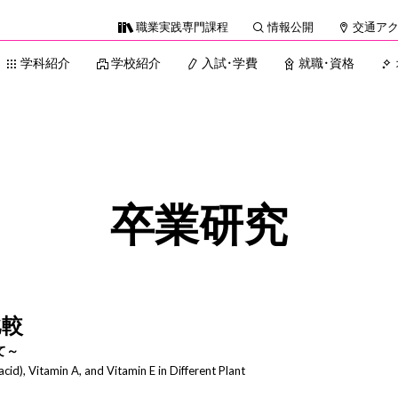
職業実践専門課程
情報公開
交通ア
学科紹介
学校紹介
入試・学費
就職・資格
卒業研究
比較
て～
cid), Vitamin A, and Vitamin E in Different Plant