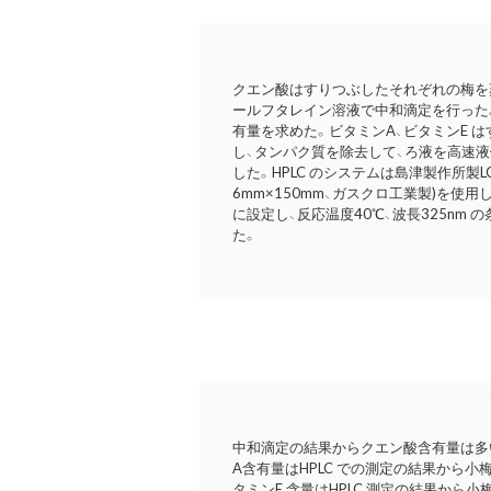
クエン酸はすりつぶしたそれぞれの梅を蒸
ールフタレイン溶液で中和滴定を行った。
有量を求めた。ビタミンA、ビタミンE 
し、タンパク質を除去して、ろ液を高速液
した。HPLC のシステムは島津製作所製LC10A、
6mm×150mm、ガスクロ工業製)を使用し
に設定し、反応温度40℃、波長325nm 
た。
中和滴定の結果からクエン酸含有量は多
A含有量はHPLC での測定の結果から
タミンE 含量はHPLC 測定の結果から