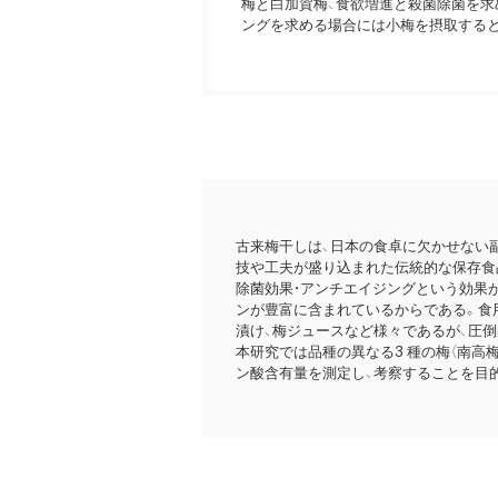
梅と白加賀梅、食欲増進と殺菌除菌を求
ングを求める場合には小梅を摂取する
古来梅干しは、日本の食卓に欠かせない
技や工夫が盛り込まれた伝統的な保存食品
除菌効果・アンチエイジングという効果
ンが豊富に含まれているからである。食
漬け、梅ジュースなど様々であるが、圧
本研究では品種の異なる3 種の梅（南高梅
ン酸含有量を測定し、考察することを目