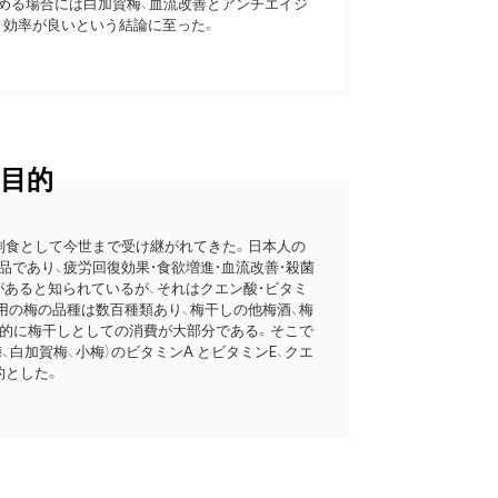
める場合には白加賀梅、血流改善とアンチエイジ
と効率が良いという結論に至った。
目的
副食として今世まで受け継がれてきた。日本人の
であり、疲労回復効果・食欲増進・血流改善・殺菌
があると知られているが、それはクエン酸・ビタミ
用の梅の品種は数百種類あり、梅干しの他梅酒、梅
倒的に梅干しとしての消費が大部分である。そこで
、白加賀梅、小梅）のビタミンA とビタミンE、クエ
的とした。