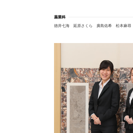
薬業科
徳井七海
延原さくら
廣島佑希
松本麻尋