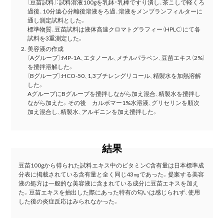
〔豆苗試料〕：試料溶液100gを乳鉢・乳棒ですり潰し、茶こしで軽くろ
過後、10分遠心分離後溶液をろ過、溶液をメンブランフィルターに
通し測定試料とした。
標準物質、豆苗試料は液体高速クロマトグラフィー（HPLC）にて各
試料を3重測定した。
美容液の作成
〔Aグループ〕:MP-1A、エタノール、メチルパラベン、豆苗エキス（2%）
を攪拌溶解した。
〔Bグループ〕:HCO-50、1,3ブチレングリコール、精製水を加熱溶解
した。
AグループにBグループを攪拌しながら加え混合、精製水を攪拌し
ながら加えた。その後 カルボマー1%水溶液、グリセリンを順次
加え混合し、精製水、アルギニンを加え攪拌した。
結果
豆苗100gから得られた試料エキス中のビタミンC含有量は日本標準成
分表に掲載されている含有量と全く同じ43㎎であった。提案する美容
液の処方は一般的な美容液に含まれている成分に豆苗エキスを加え
た。豆苗エキスを抽出した際にあった特有の匂いは感じられず、使用
した後の炎症反応はみられなかった。