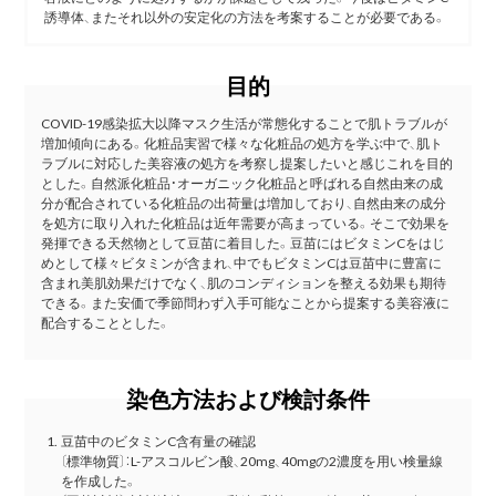
誘導体、またそれ以外の安定化の方法を考案することが必要である。
目的
COVID-19感染拡大以降マスク生活が常態化することで肌トラブルが
増加傾向にある。化粧品実習で様々な化粧品の処方を学ぶ中で、肌ト
ラブルに対応した美容液の処方を考察し提案したいと感じこれを目的
とした。自然派化粧品・オーガニック化粧品と呼ばれる自然由来の成
分が配合されている化粧品の出荷量は増加しており、自然由来の成分
を処方に取り入れた化粧品は近年需要が高まっている。そこで効果を
発揮できる天然物として豆苗に着目した。豆苗にはビタミンCをはじ
めとして様々ビタミンが含まれ、中でもビタミンCは豆苗中に豊富に
含まれ美肌効果だけでなく、肌のコンディションを整える効果も期待
できる。また安価で季節問わず入手可能なことから提案する美容液に
配合することとした。
染色方法および検討条件
豆苗中のビタミンC含有量の確認
〔標準物質〕：L-アスコルビン酸、20mg、40mgの2濃度を用い検量線
を作成した。