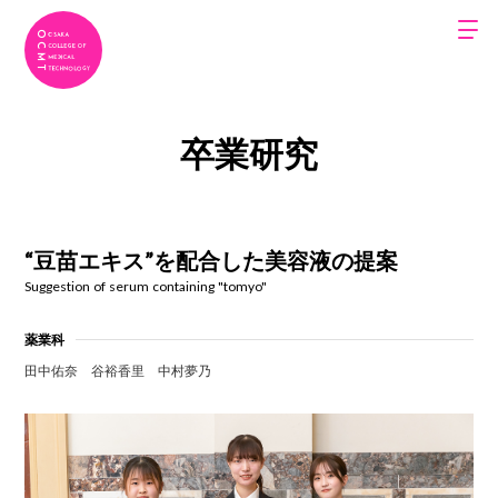
卒業研究
“豆苗エキス”を配合した美容液の提案
Suggestion of serum containing "tomyo"
薬業科
田中佑奈
谷裕香里
中村夢乃