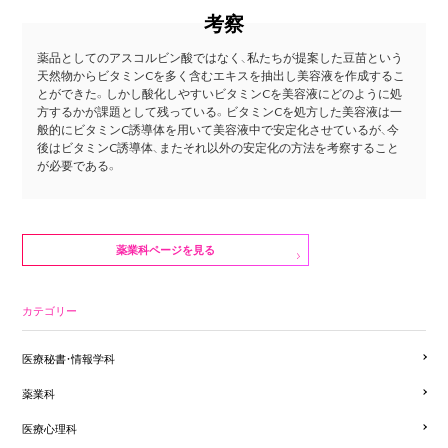
考察
薬品としてのアスコルビン酸ではなく、私たちが提案した豆苗という
天然物からビタミンCを多く含むエキスを抽出し美容液を作成するこ
とができた。しかし酸化しやすいビタミンCを美容液にどのように処
方するかが課題として残っている。ビタミンCを処方した美容液は一
般的にビタミンC誘導体を用いて美容液中で安定化させているが、今
後はビタミンC誘導体、またそれ以外の安定化の方法を考察すること
が必要である。
薬業科ページを見る
カテゴリー
医療秘書・情報学科
薬業科
医療心理科