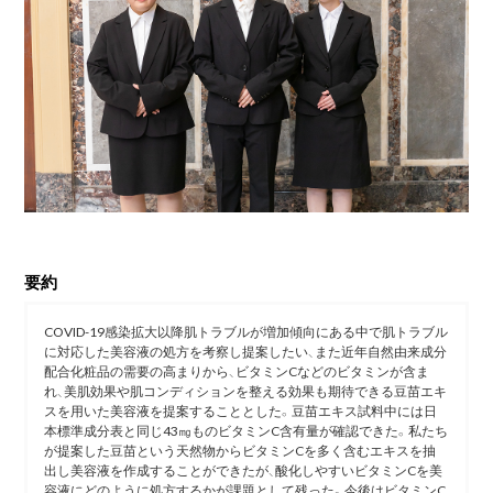
要約
COVID-19感染拡大以降肌トラブルが増加傾向にある中で肌トラブル
に対応した美容液の処方を考察し提案したい、また近年自然由来成分
配合化粧品の需要の高まりから、ビタミンCなどのビタミンが含ま
れ、美肌効果や肌コンディションを整える効果も期待できる豆苗エキ
スを用いた美容液を提案することとした。豆苗エキス試料中には日
本標準成分表と同じ43㎎ものビタミンC含有量が確認できた。私たち
が提案した豆苗という天然物からビタミンCを多く含むエキスを抽
出し美容液を作成することができたが、酸化しやすいビタミンCを美
容液にどのように処方するかが課題として残った。今後はビタミンC