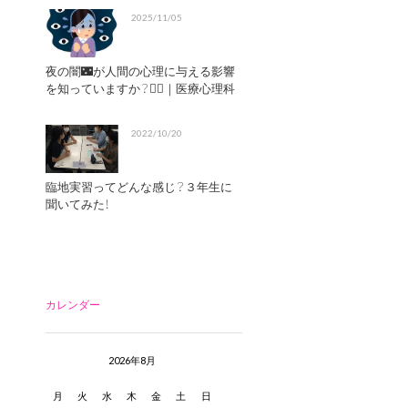
2025/11/05
夜の闇🌃が人間の心理に与える影響
を知っていますか？😶‍🌫️｜医療心理科
2022/10/20
臨地実習ってどんな感じ？３年生に
聞いてみた！
カレンダー
2026年8月
月
火
水
木
金
土
日