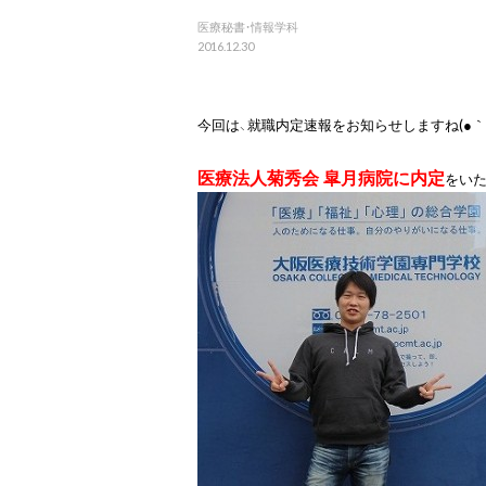
医療秘書・情報学科
2016.12.30
今回は、就職内定速報をお知らせしますね(●｀・ω
医療法人菊秀会 皐月病院に内定