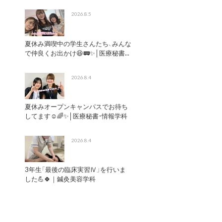
2026.8.5
夏休み満喫中の学生さんたち、みんな
で仲良くお出かけ😆🚃✨│医療秘書...
2026.8.4
夏休みオープンキャンパスでお待ち
してます☺️🌈✨│医療秘書・情報学科
2026.8.4
3年生「最後の臨床実習Ⅳ」を行いま
した💪🍀｜鍼灸美容学科