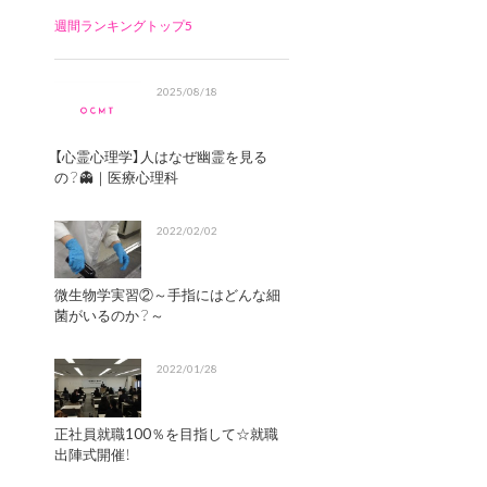
週間ランキングトップ5
2025/08/18
【心霊心理学】人はなぜ幽霊を見る
の？👻｜医療心理科
2022/02/02
微生物学実習②～手指にはどんな細
菌がいるのか？～
2022/01/28
正社員就職100％を目指して☆就職
出陣式開催！