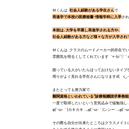
Ｍくんは、
社会人経験がある学生さん
再進学で本校の医療秘書・情報学科に入学
され
本校は、
大学を卒業し再進学される方や、
社会人経験がある方など様々な方が入学されて
Ｍくんは、クラスのムードメーカー的存在でい
雰囲気を明るくしてくれています゜+・(о´▽｀о)
困っている人がいたらほっておけないタイプな
周りがよく見れる学生さんになりますd(ゝc_,・*
難関資格といわれている“診療報酬請求事務能
一度で取得したいという意気込みで猛勉強し
φ(´・ω・｀)カキカキ 、.,φ(´・ω・｀)ンンー 、.,φ(´
その際も自分が出来たところはクラスメイトに