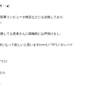
・●)



務しても患者さんに積極的にお声掛けをし、

なって欲しいと思いますε=ε=(ノ^0^)ノガンバァ
^)う!

ちら
ら