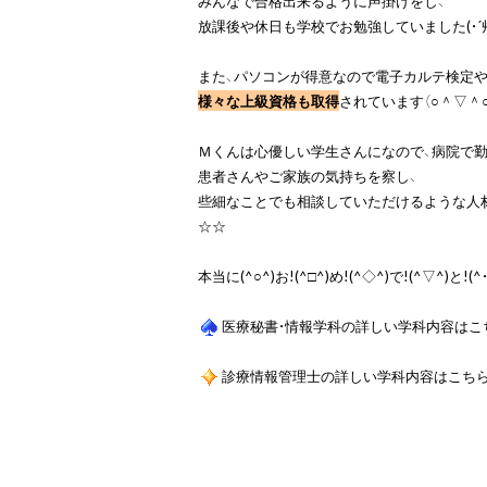
みんなで合格出来るように声掛けをし、

放課後や休日も学校でお勉強していました(・´艸｀
様々な上級資格も取得
されています（○＾▽＾○）
Ｍくんは心優しい学生さんになので、病院で勤
患者さんやご家族の気持ちを察し、

些細なことでも相談していただけるような人材に
☆☆

本当に(^○^)お!(^□^)め!(^◇^)で!(^▽^)と!(^・
医療秘書・情報学科の詳しい学科内容はこ
診療情報管理士の詳しい学科内容はこち