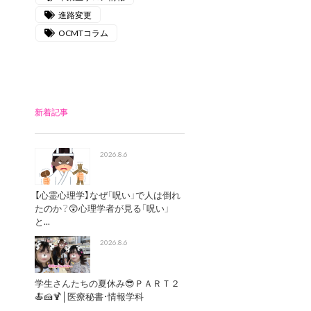
進路変更
OCMTコラム
新着記事
2026.8.6
【心霊心理学】なぜ「呪い」で人は倒れ
たのか？😲心理学者が見る「呪い」
と...
2026.8.6
学生さんたちの夏休み😎ＰＡＲＴ２
🍝🍰🍹│医療秘書・情報学科