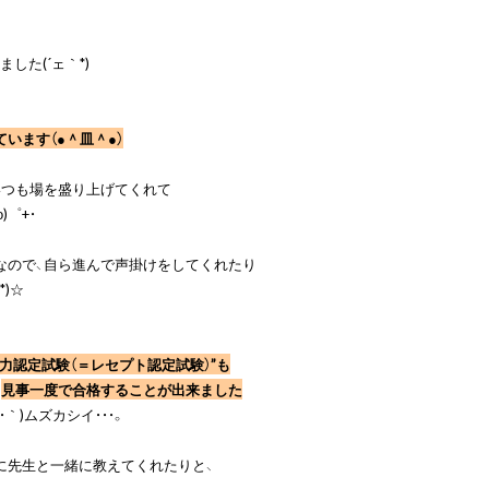
ました(´ェ｀*)

います（●＾皿＾●）
つも場を盛り上げてくれて

゜+・

ので、自ら進んで声掛けをしてくれたり

)☆

力認定試験（＝レセプト認定試験）”も
、
見事一度で合格することが出来ました
・ω・｀)ムズカシイ・・・。

先生と一緒に教えてくれたりと、
