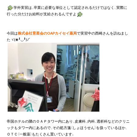
学外実習は、卒業に必要な単位として認定されるだけではなく、実際に
行った分だけお給料が支給されるんですよ
今回は
株式会社育星会のOAPカイセイ薬局
で実習中の西崎さんを訪ねまし
たヾ(❀╹◡╹)ﾉﾞ

帝国ホテルの隣のＯＡＰタワー内にあり、皮膚科、内科、透析科などのクリニ
ックもタワー内にあるので、その処方箋（しょほうせん）を扱っているほか、
ＯＴＣ（一般薬）もたくさん置いています。
