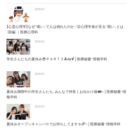
2026.8.6
【心霊心理学】なぜ「呪い」で人は倒れたのか？😲心理学者が見る「呪い」とは
（前編）｜医療心理科
2026.8.6
学生さんたちの夏休み😎ＰＡＲＴ２🍝🍰🍹│医療秘書・情報学科
2026.8.5
夏休み満喫中の学生さんたち、みんなで仲良くお出かけ😆🚃✨│医療秘書・情
報学科
2026.8.4
夏休みオープンキャンパスでお待ちしてます☺️🌈✨│医療秘書・情報学科