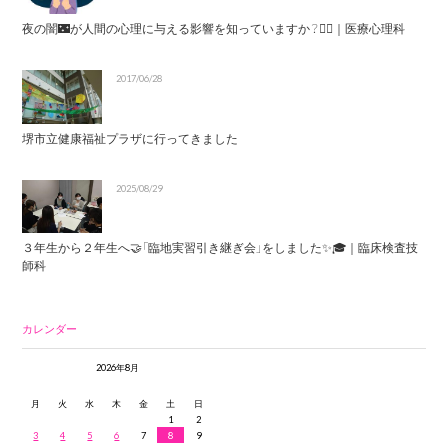
夜の闇🌃が人間の心理に与える影響を知っていますか？😶‍🌫️｜医療心理科
2017/06/28
堺市立健康福祉プラザに行ってきました
2025/08/29
３年生から２年生へ🤝「臨地実習引き継ぎ会」をしました✨🎓｜臨床検査技
師科
カレンダー
2026年8月
月
火
水
木
金
土
日
1
2
3
4
5
6
7
8
9