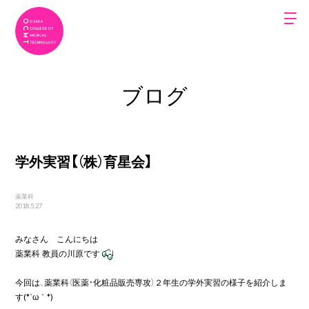
ブログ
学外実習【（株）育星会】
薬業科
2018.5.27
みなさん　こんにちは　

薬業科 教員の川原です
今回は、薬業科（医薬・化粧品販売専攻）２年生の学外実習の様子を紹介しま
す(*´ω｀*)
