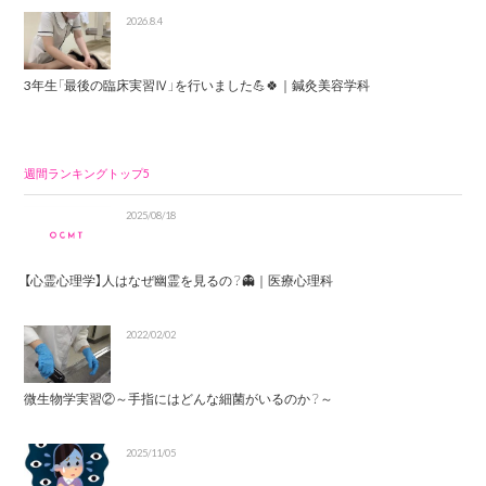
2026.8.4
3年生「最後の臨床実習Ⅳ」を行いました💪🍀｜鍼灸美容学科
週間ランキングトップ5
2025/08/18
【心霊心理学】人はなぜ幽霊を見るの？👻｜医療心理科
2022/02/02
微生物学実習②～手指にはどんな細菌がいるのか？～
2025/11/05