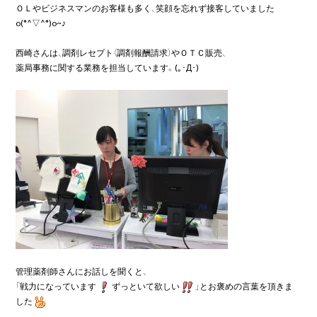
ＯＬやビジネスマンのお客様も多く、笑顔を忘れず接客していました
o(*^▽^*)o~♪

西崎さんは、調剤レセプト（調剤報酬請求）やＯＴＣ販売、

薬局事務に関する業務を担当しています。(｡･Д･)ゞ

管理薬剤師さんにお話しを聞くと、

「戦力になっています
ずっといて欲しい
」とお褒めの言葉を頂きま
した