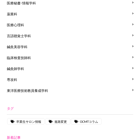
医療秘書・情報学科
薬業科
医療心理科
言語聴覚士学科
鍼灸美容学科
臨床検査技師科
鍼灸師学科
専攻科
東洋医療技術教員養成学科
タグ
卒業生サロン情報
進路変更
OCMTコラム
新着記事