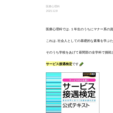
医療心理科
2021.12.8
医療心理科では、１年生のうちにマナー系の
これは、社会人としての基礎的な素養を学ぶた
そのうち学校をあげて昼間部の全学科で挑戦し
サービス接遇検定
です