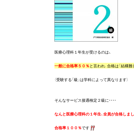
医療心理科１年生が受けるのは
、

一般に合格率５０％
と言われ、
合格は「結構難
（受験する「級」は学科によって異なります）

そんなサービス接遇検定２級に・・・・

なんと医療心理科の１年生、全員が合格しま
合格率１００％
です