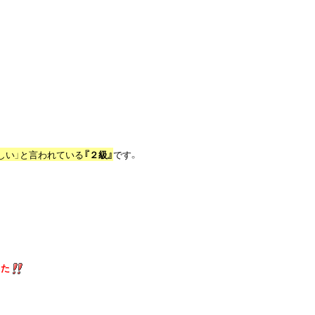
しい」と言われている
『２級』
です。

した