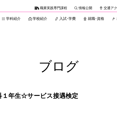
職業実践専門課程
情報公開
交通ア
学科紹介
学校紹介
入試・学費
就職・資格
ブログ
理科１年生☆サービス接遇検定