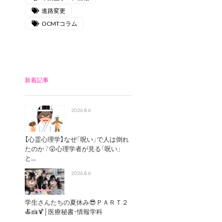
進路変更
OCMTコラム
新着記事
2026.8.6
【心霊心理学】なぜ「呪い」で人は倒れ
たのか？😲心理学者が見る「呪い」
と...
2026.8.6
学生さんたちの夏休み😎ＰＡＲＴ２
🍝🍰🍹│医療秘書・情報学科