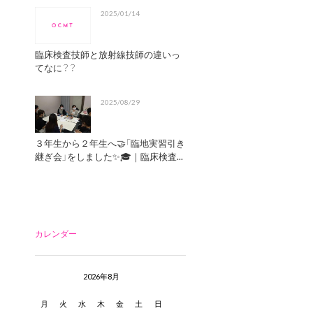
2025/01/14
臨床検査技師と放射線技師の違いっ
てなに？？
2025/08/29
３年生から２年生へ🤝「臨地実習引き
継ぎ会」をしました✨🎓｜臨床検査...
カレンダー
2026年8月
月
火
水
木
金
土
日