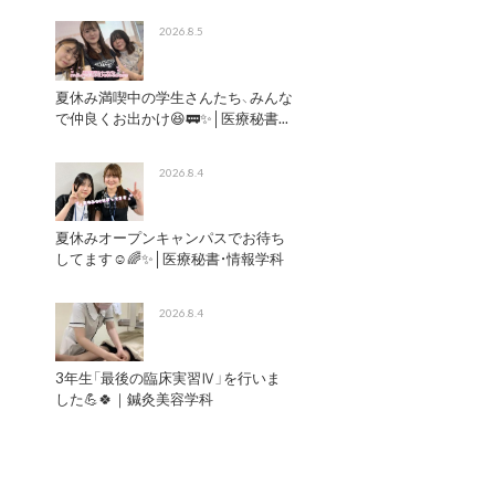
2026.8.5
夏休み満喫中の学生さんたち、みんな
で仲良くお出かけ😆🚃✨│医療秘書...
2026.8.4
夏休みオープンキャンパスでお待ち
してます☺️🌈✨│医療秘書・情報学科
2026.8.4
3年生「最後の臨床実習Ⅳ」を行いま
した💪🍀｜鍼灸美容学科