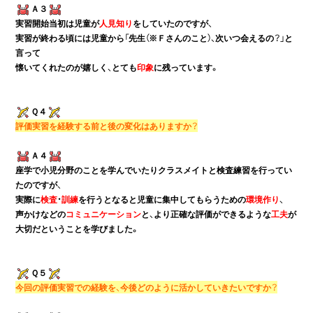
Ａ３
実習開始当初は児童が
人見知り
をしていたのですが、

実習が終わる頃には児童から「先生（※Ｆさんのこと）、次いつ会えるの？」と
言って

懐いてくれたのが嬉しく、とても
印象
Ｑ４
評価実習を経験する前と後の変化はありますか？
Ａ４
座学で小児分野のことを学んでいたりクラスメイトと検査練習を行ってい
たのですが、

実際に
検査
・
訓練
を行うとなると児童に集中してもらうための
環境作り
、

声かけなどの
コミュニケーション
と、より正確な評価ができるような
工夫
が
大切だということを学びました。
Ｑ５
今回の評価実習での経験を、今後どのように活かしていきたいですか？