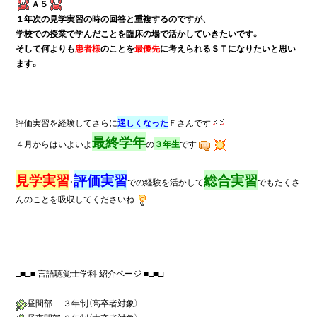
Ａ５
１年次の見学実習の時の回答と重複するのですが、

学校での授業で学んだことを臨床の場で活かしていきたいです。

そして何よりも
患者様
のことを
最優先
に考えられるＳＴになりたいと思い
ます。
評価実習を経験してさらに
逞しくなった
Ｆさんです
最終学年
４
月からはいよいよ
の
３年生
です
見学実習
評価実習
総合実習
・
での経験を活かして
でもたくさ
んのことを吸収してくださいね
□■□■ 言語聴覚士学科 紹介ページ ■□■□

昼間部　 ３年制（高卒者対象）