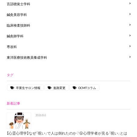
言語聴覚士学科
鍼灸美容学科
臨床検査技師科
鍼灸師学科
専攻科
東洋医療技術教員養成学科
タグ
卒業生サロン情報
進路変更
OCMTコラム
新着記事
2026.8.6
【心霊心理学】なぜ「呪い」で人は倒れたのか？😲心理学者が見る「呪い」とは