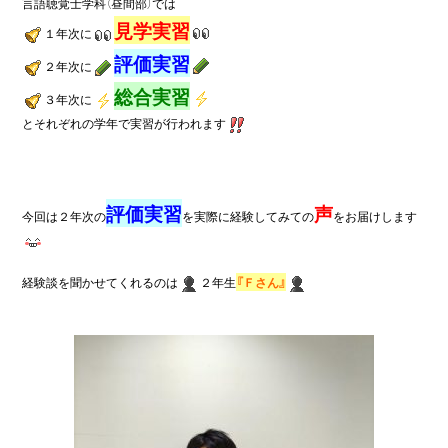
見学実習
１
年次に
評価実習
２
年次に
総合実習
３
年次に
とそれぞれの学年で実習が行われます
評価実習
声
今回は
２
年次の
を実際に経験してみての
をお届けします
経験談を聞かせてくれるのは
２
年生
『Ｆさん』