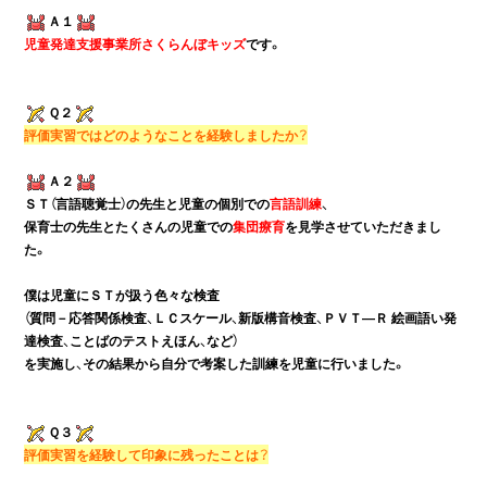
Ａ１
児童発達支援事業所さくらんぼキッズ
です。
Ｑ２
評価実習ではどのようなことを経験しましたか？
Ａ２
ＳＴ（言語聴覚士）の先生と児童の個別での
言語訓練
、

保育士の先生とたくさんの児童での
集団療育
を見学させていただきまし
た。
僕は児童にＳＴが扱う色々な検査

（質問－応答関係検査、ＬＣスケール、新版構音検査、ＰＶＴ―Ｒ 絵画語い発
達検査、ことばのテストえほん、など）

Ｑ３
評価実習を経験して印象に残ったことは？