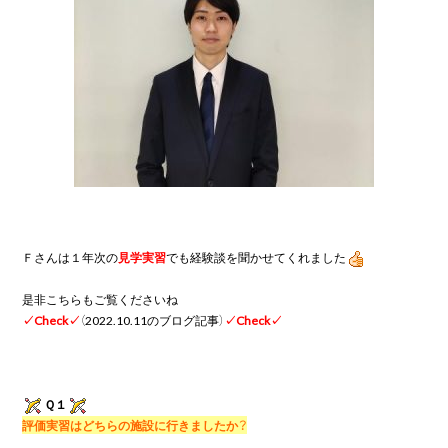
Ｆさんは
１
年次の
見学実習
でも経験談を聞かせてくれました
✓Check✓
（
2022.10.11のブログ記事
）
✓Check✓
Ｑ１
評価実習はどちらの施設に行きましたか？