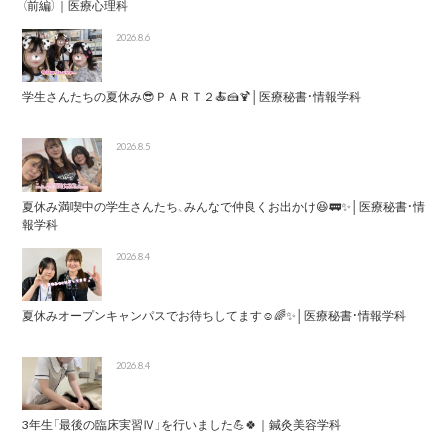
（前編）｜医療心理科
2026.8.6
学生さんたちの夏休み😎ＰＡＲＴ２🍝🍰🍹│医療秘書・情報学科
2026.8.5
夏休み満喫中の学生さんたち、みんなで仲良くお出かけ😆🚃✨│医療秘書・情
報学科
2026.8.4
夏休みオープンキャンパスでお待ちしてます☺️🌈✨│医療秘書・情報学科
2026.8.4
3年生「最後の臨床実習Ⅳ」を行いました💪🍀｜鍼灸美容学科