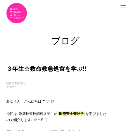
ブログ
３年生☆救命救急処置を学ぶ!!
臨床検査技師科
2019.2.5
みなさん　こんにちは(*ﾟ▽ﾟ)ﾉ

今回は、臨床検査技師科３年生が
「医療安全管理学」
を学びました

ので紹介します。☆＾∇゜)
