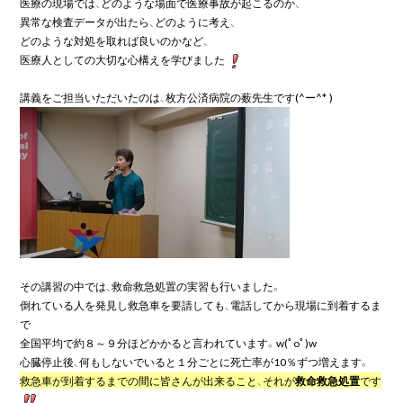
医療の現場では、どのような場面で医療事故が起こるのか、

異常な検査データが出たら、どのように考え、

どのような対処を取れば良いのかなど、

医療人としての大切な心構えを学びました
その講習の中では、救命救急処置の実習も行いました。

倒れている人を発見し救急車を要請しても、電話してから現場に到着するま
で

全国平均で約８～９分ほどかかると言われています。w(ﾟoﾟ)w

救急車が到着するまでの間に皆さんが出来ること、それが
救命救急処置
です