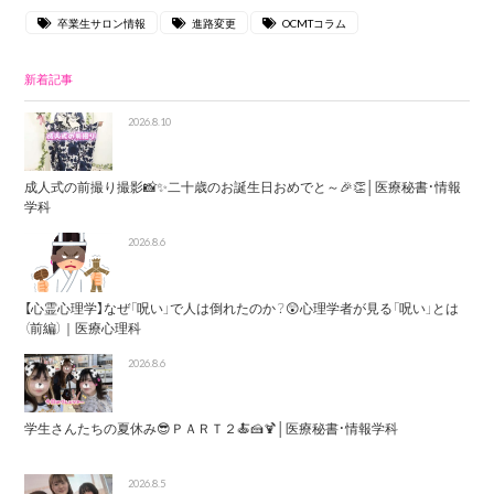
卒業生サロン情報
進路変更
OCMTコラム
新着記事
2026.8.10
成人式の前撮り撮影📸✨二十歳のお誕生日おめでと～🎉👏│医療秘書・情報
学科
2026.8.6
【心霊心理学】なぜ「呪い」で人は倒れたのか？😲心理学者が見る「呪い」とは
（前編）｜医療心理科
2026.8.6
学生さんたちの夏休み😎ＰＡＲＴ２🍝🍰🍹│医療秘書・情報学科
2026.8.5