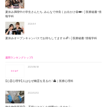
夏休み満喫中の学生さんたち、みんなで仲良くお出かけ😆🚃✨│医療秘書・情
報学科
2026.8.4
夏休みオープンキャンパスでお待ちしてます☺️🌈✨│医療秘書・情報学科
週間ランキングトップ5
2025/08/18
【心霊心理学】人はなぜ幽霊を見るの？👻｜医療心理科
2022/02/02
微生物学実習②～手指にはどんな細菌がいるのか？～