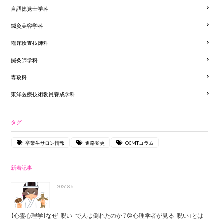
言語聴覚士学科
鍼灸美容学科
臨床検査技師科
鍼灸師学科
専攻科
東洋医療技術教員養成学科
タグ
卒業生サロン情報
進路変更
OCMTコラム
新着記事
2026.8.6
【心霊心理学】なぜ「呪い」で人は倒れたのか？😲心理学者が見る「呪い」とは