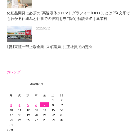
化粧品開発に必須の「高速液体クロマトグラフィー（HPLC）」とは？🔍文系で
もわかる仕組みと仕事での役割を専門家が解説💡💕｜薬業科
2020/06/10
【祝】東証一部上場企業「スギ薬局」に正社員で内定☆
カレンダー
2026年8月
月
火
水
木
金
土
日
1
2
3
4
5
6
7
8
9
10
11
12
13
14
15
16
17
18
19
20
21
22
23
24
25
26
27
28
29
30
31
« 7月