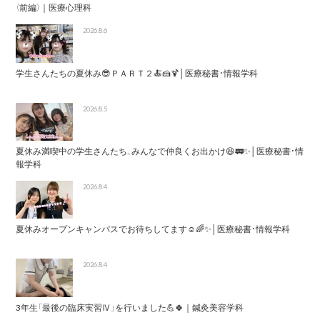
（前編）｜医療心理科
2026.8.6
学生さんたちの夏休み😎ＰＡＲＴ２🍝🍰🍹│医療秘書・情報学科
2026.8.5
夏休み満喫中の学生さんたち、みんなで仲良くお出かけ😆🚃✨│医療秘書・情
報学科
2026.8.4
夏休みオープンキャンパスでお待ちしてます☺️🌈✨│医療秘書・情報学科
2026.8.4
3年生「最後の臨床実習Ⅳ」を行いました💪🍀｜鍼灸美容学科