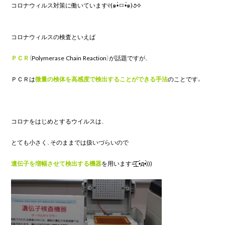
コロナウィルス対策に働いています୧(๑•̀ㅁ•́๑)૭✧

コロナウィルスの検査といえば

ＰＣＲ
（
Polymerase Chain Reaction
）が話題ですが、

ＰＣＲは
微量の検体を高感度で検出する
ことができる手法
のことです。

コロナをはじめとするウイルスは、

とても小さく、そのままでは扱いづらいので

遺伝子を増幅させて検出する機器
を用います=͟͟͞͞( •̀д•́)))
