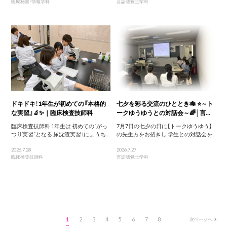
医療秘書・情報学科
言語聴覚士学科
ドキドキ！1年生が初めての『本格的
七夕を彩る交流のひととき🎋 ⭐～ト
な実習』🔬✨｜臨床検査技師科
ークゆうゆうとの対話会～🌈│言...
臨床検査技師科 1年生は 初めての“がっ
7月7日の七夕の日に【トークゆうゆう】
つり実習”となる 尿沈渣実習（にょうち...
の先生方をお招きし 学生との対話会を...
2026.7.28
2026.7.27
臨床検査技師科
言語聴覚士学科
1
2
3
4
5
6
7
8
次ページへ