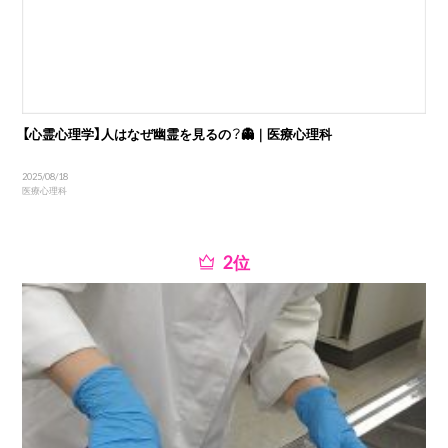
【心霊心理学】人はなぜ幽霊を見るの？👻｜医療心理科
2025/08/18
医療心理科
位