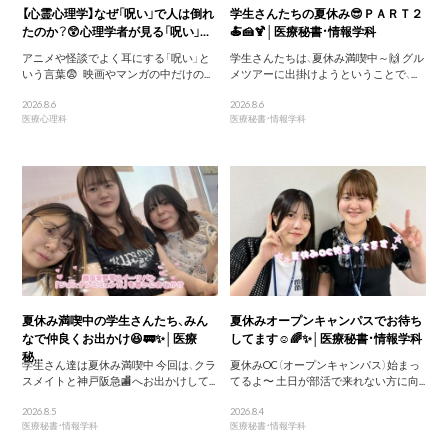
【心霊心理学】なぜ「呪い」で人は倒れ
学生さんたちの夏休み😎ＰＡＲＴ２
たのか？😲心理学者が見る「呪い」...
🍝🍰🍹│医療秘書・情報学科
アニメや怪談でよく耳にする「呪い」と
学生さんたちは、夏休み満喫中～🙌 グル
いう言葉😨 映画やマンガの中だけの...
メツアーに出掛けようということで、...
2026.8.6
2026.8.6
医療心理科
医療秘書・情報学科
夏休み満喫中の学生さんたち、みん
夏休みオープンキャンパスでお待ち
なで仲良くお出かけ😆🚃✨│医療
してます☺️🌈✨│医療秘書・情報学科
秘...
学生さん達は夏休み満喫中 今回は、クラ
夏休みOC（オープンキャンパス）始まっ
スメイトと神戸阪急🏬へお出かけして...
てるよ〜 土日が部活で来れない方に向...
2026.8.5
2026.8.4
医療秘書・情報学科
医療秘書・情報学科