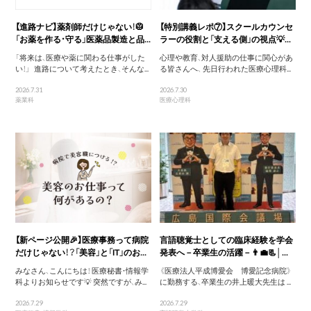
【進路ナビ】薬剤師だけじゃない！🥼
【特別講義レポ⑦】スクールカウンセ
「お薬を作る・守る」医薬品製造と品...
ラーの役割と「支える側」の視点💡...
「将来は、医療や薬に関わる仕事がした
心理や教育、対人援助の仕事に関心があ
い！」 進路について考えたとき、そんな...
る皆さんへ、 先日行われた医療心理科...
2026.7.31
2026.7.30
薬業科
医療心理科
【新ページ公開🎉】医療事務って病院
言語聴覚士としての臨床経験を学会
だけじゃない！？「美容」と「IT」のお...
発表へ－卒業生の活躍－👨‍💼📃│...
みなさん、こんにちは！ 医療秘書・情報学
《医療法人平成博愛会 博愛記念病院》
科よりお知らせです💡 突然ですが、み...
に勤務する、卒業生の井上暖大先生は ...
2026.7.29
2026.7.29