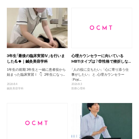
3年生「最後の臨床実習Ⅳ」を行いま
心理カウンセラーに向いている
した💪🍀｜鍼灸美容学科
MBTIタイプは？😲性格で挫折しな...
1年生の前期 3年生と一緒に患者役から
「人の役に立ちたい」 「心に寄り添う仕
始まった臨床実習Ⅰ 👇 2年生になっ...
事がしたい」 と、心理カウンセラー
（Psyc...
2026.8.4
2026.8.3
鍼灸美容学科
医療心理科