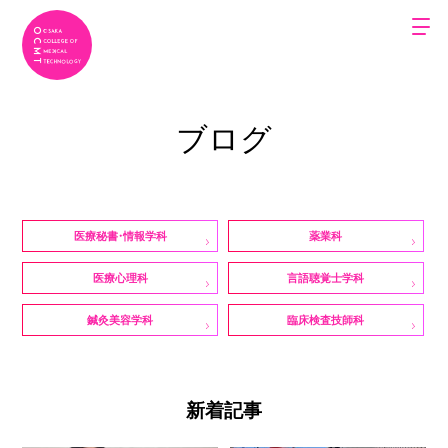
ブログ
医療秘書・情報学科
薬業科
医療心理科
言語聴覚士学科
鍼灸美容学科
臨床検査技師科
新着記事