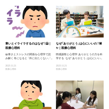
寒いとイライラするのはなぜ？🥶｜
なぜ「ありがとう」は心にいいの？💟
医療心理科
✨｜医療心理科
📖寒さとストレスの関係を心理学で読
💌感謝祭と心理学：ありがとうの力を科
み解く 冬になると 「外に出たくない」「...
学する なぜ「ありがとう」は心にいい...
2025.11.21
2025.11.21
医療心理科
医療心理科