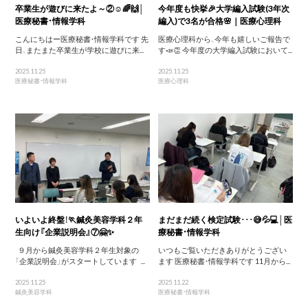
卒業生が遊びに来たよ～②☺️🌈🙌│
今年度も快挙🎉大学編入試験(3年次
医療秘書・情報学科
編入)で3名が合格🌸｜医療心理科
こんにちはー医療秘書・情報学科です 先
医療心理科から、今年も嬉しいご報告で
日、またまた卒業生が学校に遊びに来...
す📣👏 今年度の大学編入試験において...
2025.11.25
2025.11.25
医療秘書・情報学科
医療心理科
いよいよ終盤！🏃鍼灸美容学科２年
まだまだ続く検定試験･･･😅💦💻│医
生向け『企業説明会』⑦🤗✨
療秘書・情報学科
９月から鍼灸美容学科２年生対象の
いつもご覧いただきありがとうござい
「企業説明会」がスタートしています ...
ます 医療秘書・情報学科です 11月から...
2025.11.25
2025.11.22
鍼灸美容学科
医療秘書・情報学科