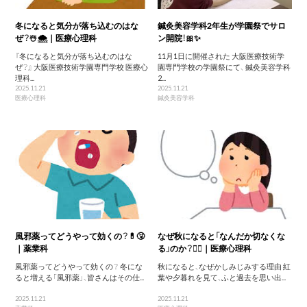
冬になると気分が落ち込むのはな
鍼灸美容学科2年生が学園祭でサロ
ぜ？☃️🌨️｜医療心理科
ン開院！🎀✨
『冬になると気分が落ち込むのはな
11月1日に開催された 大阪医療技術学
ぜ？』 大阪医療技術学園専門学校 医療心
園専門学校の学園祭にて、 鍼灸美容学科
理科...
2...
2025.11.21
2025.11.21
医療心理科
鍼灸美容学科
風邪薬ってどうやって効くの？💊🤧
なぜ秋になると「なんだか切なくな
｜薬業科
る」のか？😮‍💨｜医療心理科
風邪薬ってどうやって効くの？ 冬にな
秋になると、なぜかしみじみする理由 紅
ると増える「風邪薬」、皆さんはその仕...
葉や夕暮れを見て、ふと過去を思い出...
2025.11.21
2025.11.21