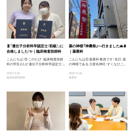
🧬「遺伝子分析科学認定士（初級）」に
薬の神様『神農祭』へ行きました🙏🏮
合格しました！✨｜臨床検査技師科
｜薬業科
こんにちは！😊 このたび、 臨床検査技師
こんにちは😊 薬業科 教員です！ 先日、薬
科の学生2人が 遺伝子分析科学認定士（...
の神様である 少彦名神社（すくなひこ...
2025.11.26
2025.11.26
臨床検査技師科
薬業科